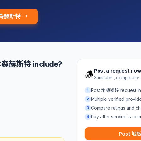
 本森赫斯特 →
本森赫斯特 include?
Post a request no
🪵
3 minutes, completely 
Post 地板瓷砖 request
1
Multiple verified provi
2
Compare ratings and ch
3
Pay after service is com
4
Post 地板