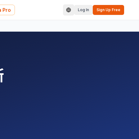
 Pro
Log In
Sign Up Free
斯