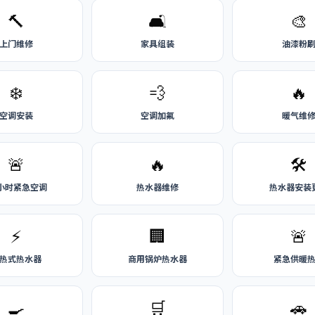
🔨
🛋️
🎨
上门维修
家具组装
油漆粉
❄️
💨
🔥
空调安装
空调加氟
暖气维
🚨
🔥
🛠️
4小时紧急空调
热水器维修
热水器安装
⚡
🏢
🚨
热式热水器
商用锅炉热水器
紧急供暖
🍳
🛒
🚗