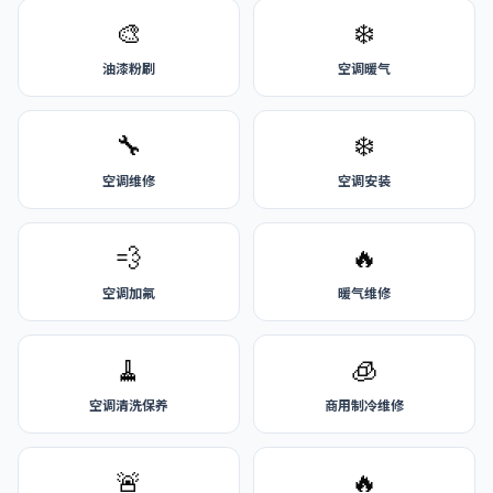
🎨
❄️
油漆粉刷
空调暖气
🔧
❄️
空调维修
空调安装
💨
🔥
空调加氟
暖气维修
🧹
🧊
空调清洗保养
商用制冷维修
🚨
🔥