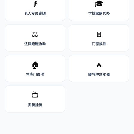
👴
🎓
老人专属跑腿
学校家庭代办
⚖️
🚪
法律跑腿协助
门窗换锁
🏠
🔥
车库门维修
暖气炉热水器
📺
安装挂装