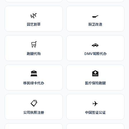
🌿
🍳
园艺割草
厨卫改造
🛒
🚗
跑腿代购
DMV驾照代办
🏛️
🏥
移民绿卡代办
医疗保险跑腿
📋
✈️
公司执照注册
中国签证公证