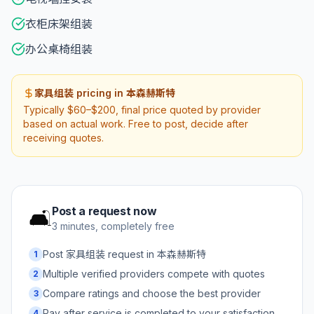
衣柜床架组装
办公桌椅组装
家具组装 pricing in 本森赫斯特
Typically $60–$200, final price quoted by provider
based on actual work. Free to post, decide after
receiving quotes.
Post a request now
🛋️
3 minutes, completely free
Post 家具组装 request in 本森赫斯特
1
Multiple verified providers compete with quotes
2
Compare ratings and choose the best provider
3
Pay after service is completed to your satisfaction
4