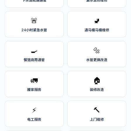
下水道疏通通管
漏水急修维修
🚨
🚽
24小时紧急水管
通马桶马桶维修
🍳
🔩
餐馆商用通管
水管更换改造
🚛
🏠
搬家服务
装修改造
⚡
🔨
电工服务
上门维修