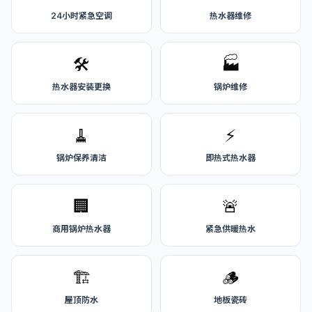
24小时紧急空调
热水器维修
🛠️
🏭
热水器安装更换
锅炉维修
🧹
⚡
锅炉保养清洁
即热式热水器
🏢
🚨
商用锅炉热水器
紧急供暖热水
🏗️
🪵
屋顶防水
地板瓷砖