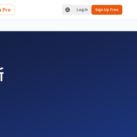
 Pro
Log In
Sign Up Free
斯