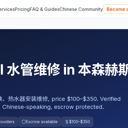
ervices
Pricing
FAQ & Guides
Chinese Community
Become a
nal 水管维修 in 本森赫
装维修, price $100–$350. Verified
, Chinese-speaking, escrow protected.
roviders
Escrow available
$100–$350