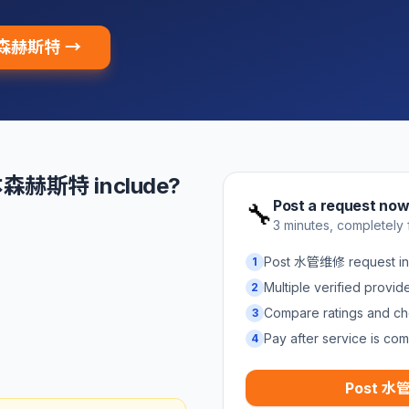
 本森赫斯特 →
本森赫斯特 include?
Post a request no
🔧
3 minutes, completely 
Post 水管维修 request
1
Multiple verified provi
2
Compare ratings and ch
3
Pay after service is com
4
Post 水管