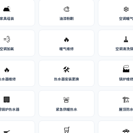
🛋️
🎨
❄️
家具组装
油漆粉刷
空调暖
💨
🔥
🧹
空调加氟
暖气维修
空调清洗
🔥
🛠️
🏭
热水器维修
热水器安装更换
锅炉维
🏢
🚨
🏗️
用锅炉热水器
紧急供暖热水
屋顶防
🍳
🛒
🚗