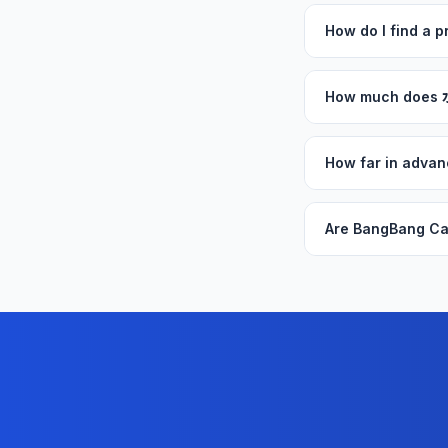
How do I find a
How much does
How far in adv
Are BangBang Ca