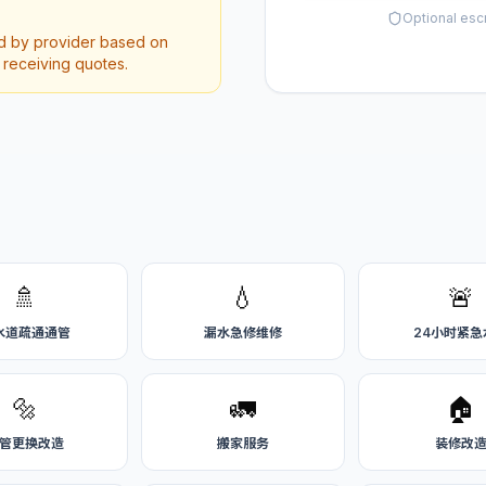
Optional esc
ed by provider based on
r receiving quotes.
🚿
💧
🚨
水道疏通通管
漏水急修维修
24小时紧急
🔩
🚛
🏠
管更换改造
搬家服务
装修改