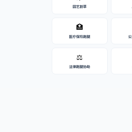
园艺割草
🏥
医疗保险跑腿
公
⚖️
法律跑腿协助