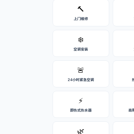
🔨
上门维修
❄️
空调安装
🚨
24小时紧急空调
⚡
即热式热水器
商
🌿