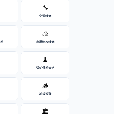
🔧
气
空调维修
🧊
保养
商用制冷维修
🧹
修
锅炉保养清洁
🪵
水
地板瓷砖
🏛️