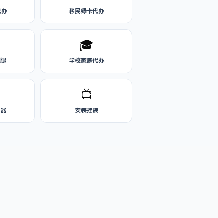
代办
移民绿卡代办
🎓
跑腿
学校家庭代办
📺
水器
安装挂装