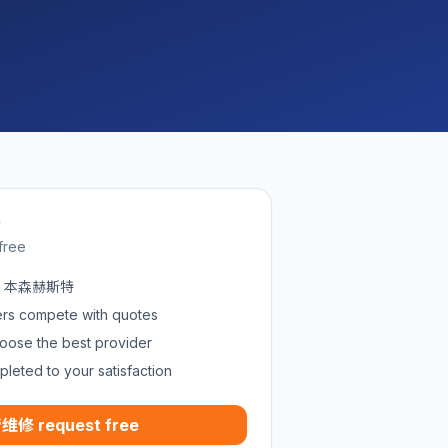
w
free
 in 本森赫斯特
ders compete with quotes
oose the best provider
pleted to your satisfaction
维修 request free