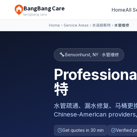
BangBang Care
Home
All S
bangbang.care
Home
Service Areas
本森赫斯特
水管维修
🔧
Bensonhurst
,
NY
·
水管维修
Professio
特
水管疏通、漏水修复、马桶更换、热水器安
Chinese-American providers
Get quotes in 30 min
Verified p