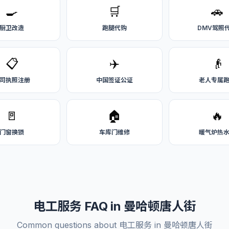
🍳
🛒
🚗
厨卫改造
跑腿代购
DMV驾照
📋
✈️
👴
司执照注册
中国签证公证
老人专属
🚪
🏠
🔥
门窗换锁
车库门维修
暖气炉热
电工服务 FAQ in 曼哈顿唐人街
Common questions about 电工服务 in 曼哈顿唐人街