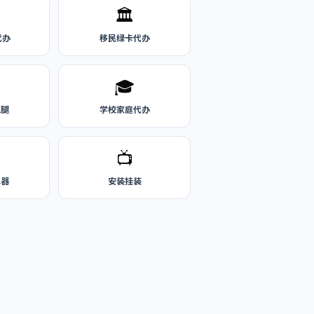
🏛️
代办
移民绿卡代办
🎓
跑腿
学校家庭代办
📺
水器
安装挂装