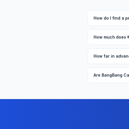
How do I find 
How much does
How far in adv
Are BangBang Ca