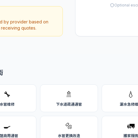
Optional esc
ed by provider based on
r receiving quotes.
街
🔧
🚿
💧
水管维修
下水道疏通通管
漏水急修
🍳
🔩
🚛
馆商用通管
水管更换改造
搬家服