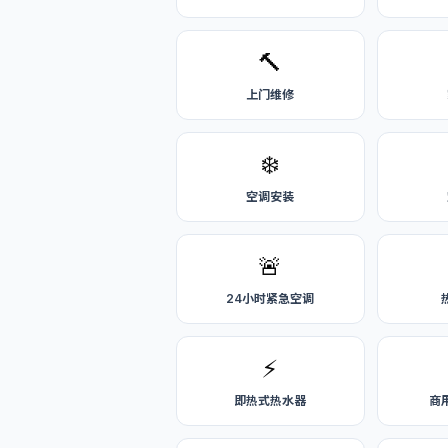
🔨
上门维修
❄️
空调安装
🚨
24小时紧急空调
⚡
即热式热水器
商