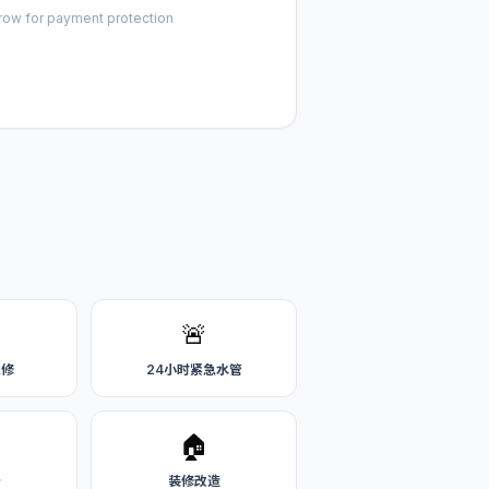
row for payment protection
🚨
维修
24小时紧急水管
🏠
务
装修改造