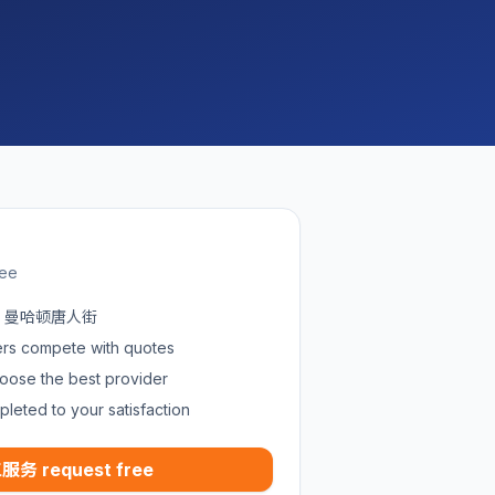
ree
 in 曼哈顿唐人街
ders compete with quotes
oose the best provider
pleted to your satisfaction
服务 request free