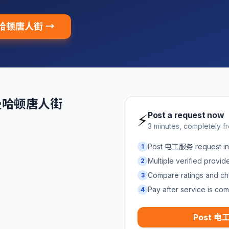
 曼哈顿唐人街 →
n 曼哈顿唐人街
Post a request now
⚡
3 minutes, completely f
Post 电工服务 request
1
Multiple verified provi
2
Compare ratings and ch
3
Pay after service is com
4
Post 电工