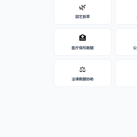
🌿
园艺割草
🏥
医疗保险跑腿
公
⚖️
法律跑腿协助