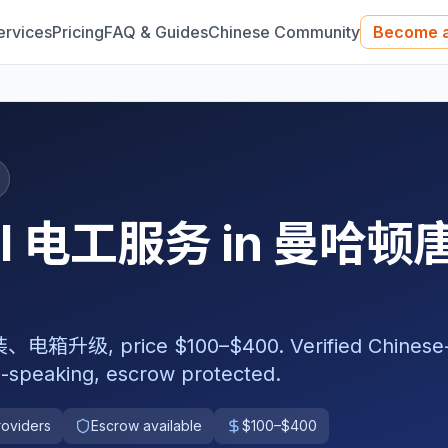
ervices
Pricing
FAQ & Guides
Chinese Community
Become a
nal 电工服务 in 曼哈顿
 price $100–$400. Verified Chinese
-speaking, escrow protected.
roviders
Escrow available
$100–$400