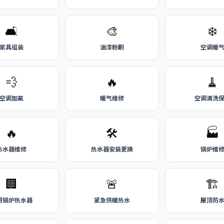
🛋️
🎨
❄️
家具组装
油漆粉刷
空调暖
💨
🔥
🧹
空调加氟
暖气维修
空调清洗
🔥
🛠️
🏭
热水器维修
热水器安装更换
锅炉维
🏢
🚨
🏗️
用锅炉热水器
紧急供暖热水
屋顶防