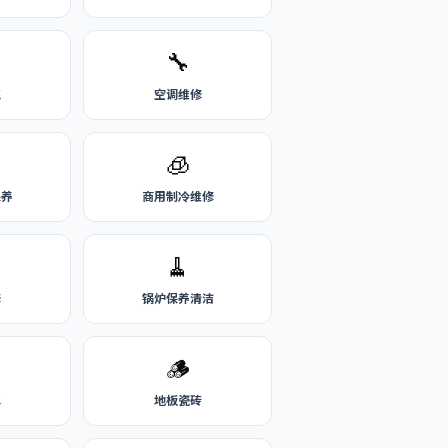
🔧
气
空调维修
🧊
保养
商用制冷维修
🧹
修
锅炉保养清洁
🪵
水
地板瓷砖