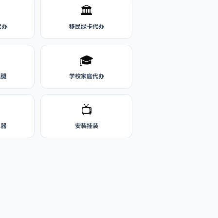
🏛️
代办
移民绿卡代办
🎓
跑腿
学校家庭代办
📺
水器
安装挂装