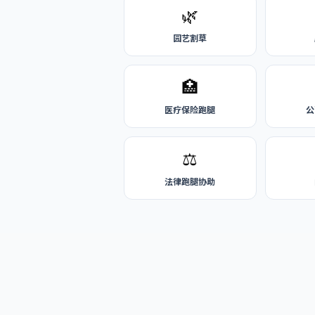
🌿
园艺割草
🏥
医疗保险跑腿
公
⚖️
法律跑腿协助