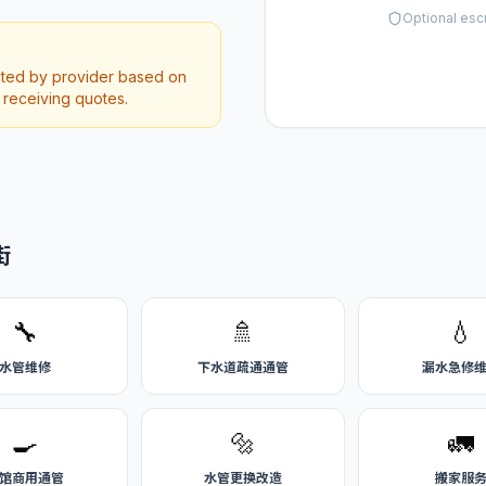
Optional esc
oted by provider based on
r receiving quotes.
街
🔧
🚿
💧
水管维修
下水道疏通通管
漏水急修
🍳
🔩
🚛
馆商用通管
水管更换改造
搬家服