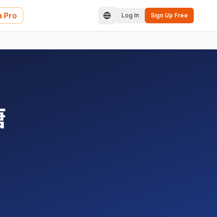
 Pro
Log In
Sign Up Free
唐