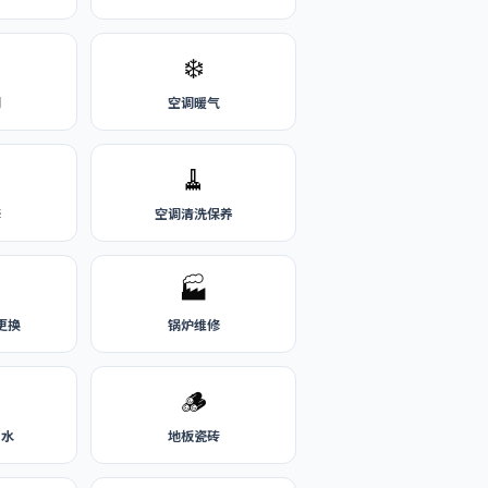
❄️
刷
空调暖气
🧹
修
空调清洗保养
🏭
更换
锅炉维修
🪵
热水
地板瓷砖