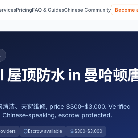
ervices
Pricing
FAQ & Guides
Chinese Community
Become a
水
nal 屋顶防水 in 曼哈顿
维修, price $300–$3,000. Verified
, Chinese-speaking, escrow protected.
roviders
Escrow available
$300–$3,000