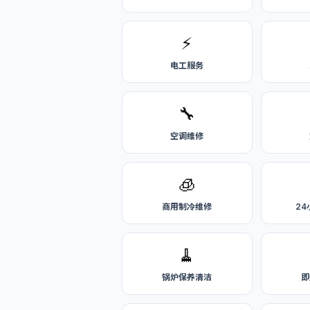
⚡
电工服务
🔧
空调维修
🧊
商用制冷维修
2
🧹
锅炉保养清洁
即