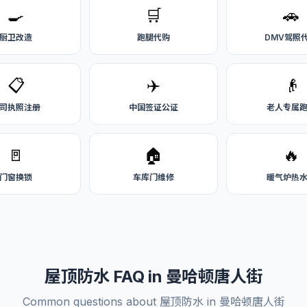
🍳
🛒
🚗
厨卫改造
跑腿代购
DMV驾照
📋
✈️
👴
司执照注册
中国签证公证
老人专属
🚪
🏠
🔥
门窗换锁
车库门维修
暖气炉热
屋顶防水 FAQ in 曼哈顿唐人街
Common questions about 屋顶防水 in 曼哈顿唐人街