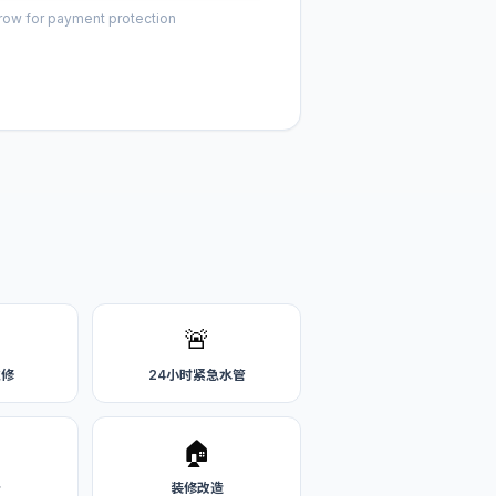
row for payment protection
🚨
维修
24小时紧急水管
🏠
务
装修改造