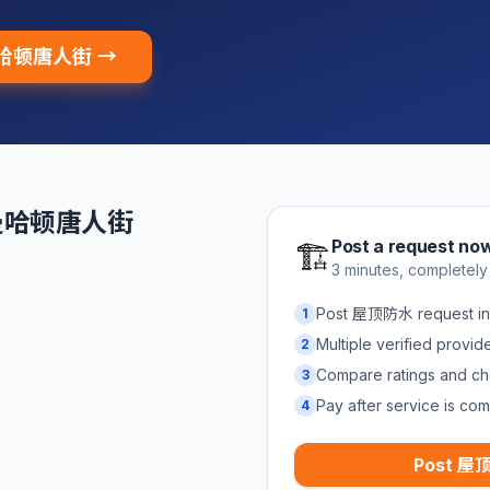
 曼哈顿唐人街 →
n 曼哈顿唐人街
Post a request no
🏗️
3 minutes, completely
Post 屋顶防水 request
1
Multiple verified provi
2
Compare ratings and ch
3
Pay after service is com
4
Post 屋顶