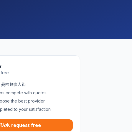
w
 free
 in 曼哈顿唐人街
ders compete with quotes
oose the best provider
pleted to your satisfaction
防水 request free