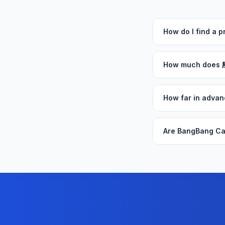
How do I find 
How much does
How far in adv
Are BangBang Ca