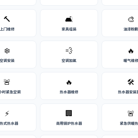
🔨
🛋️
🎨
上门维修
家具组装
油漆粉
❄️
💨
🔥
空调安装
空调加氟
暖气维
🚨
🔥
🛠️
4小时紧急空调
热水器维修
热水器安装
⚡
🏢
🚨
热式热水器
商用锅炉热水器
紧急供暖