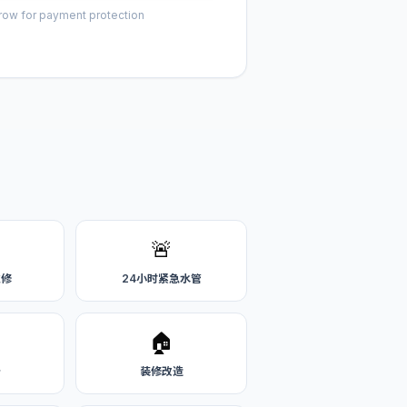
row for payment protection
🚨
维修
24小时紧急水管
🏠
务
装修改造