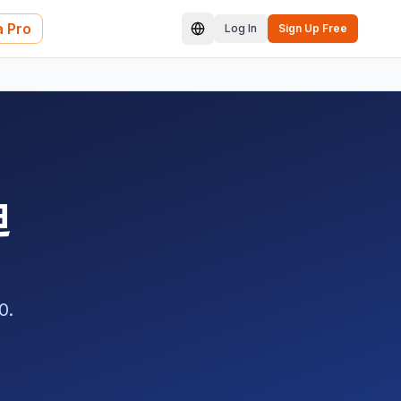
 Pro
Log In
Sign Up Free
迪
.