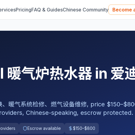
ervices
Pricing
FAQ & Guides
Chinese Community
Become a
nal 暖气炉热水器 in 爱
系统检修、燃气设备维修, price $150–$800
roviders, Chinese-speaking, escrow protected.
roviders
Escrow available
$150–$800