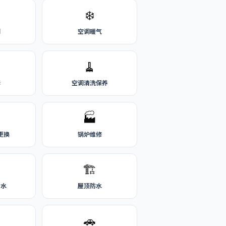
❄️
刷
空调暖气
🧹
修
空调清洗保养
🏭
更换
锅炉维修
🏗️
热水
屋顶防水
🚗