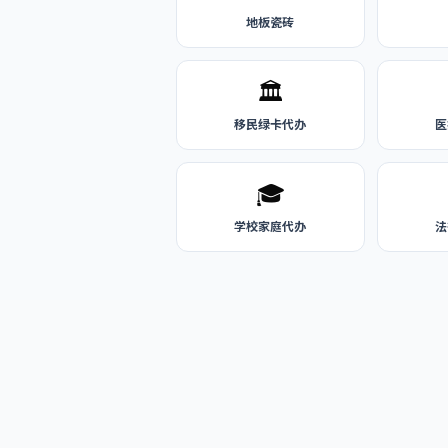
地板瓷砖
🏛️
移民绿卡代办
医
🎓
学校家庭代办
法