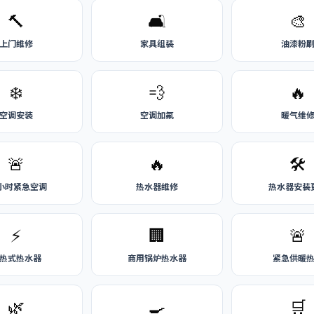
🔨
🛋️
🎨
上门维修
家具组装
油漆粉
❄️
💨
🔥
空调安装
空调加氟
暖气维
🚨
🔥
🛠️
4小时紧急空调
热水器维修
热水器安装
⚡
🏢
🚨
热式热水器
商用锅炉热水器
紧急供暖
🌿
🍳
🛒