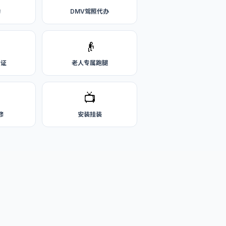
购
DMV驾照代办
👴
公证
老人专属跑腿
📺
修
安装挂装