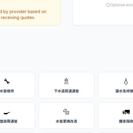
Optional esc
ed by provider based on
r receiving quotes.
🔧
🚿
💧
水管维修
下水道疏通通管
漏水急修
🍳
🔩
🚛
馆商用通管
水管更换改造
搬家服