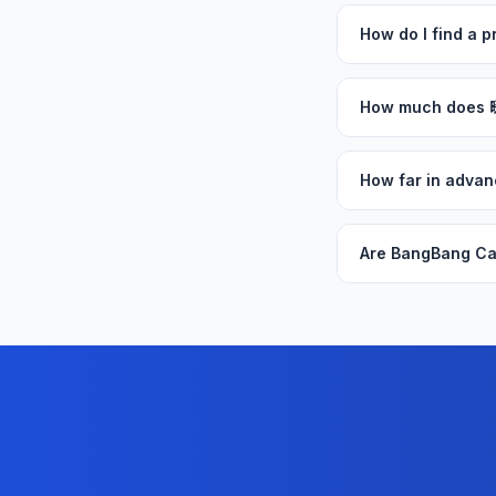
How do I find a
How much does
How far in adv
Are BangBang C