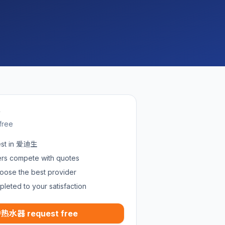
w
free
st in 爱迪生
ders compete with quotes
oose the best provider
pleted to your satisfaction
热水器 request free