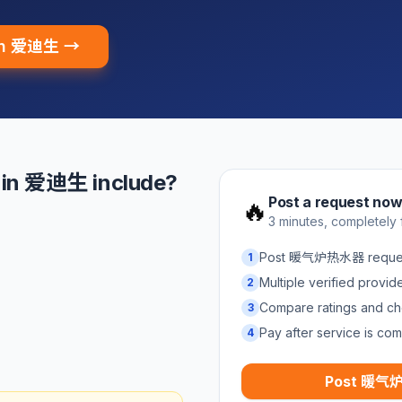
in 爱迪生 →
n 爱迪生 include?
Post a request no
🔥
3 minutes, completely 
Post 暖气炉热水器 reque
1
Multiple verified provi
2
Compare ratings and ch
3
Pay after service is com
4
Post 暖气炉