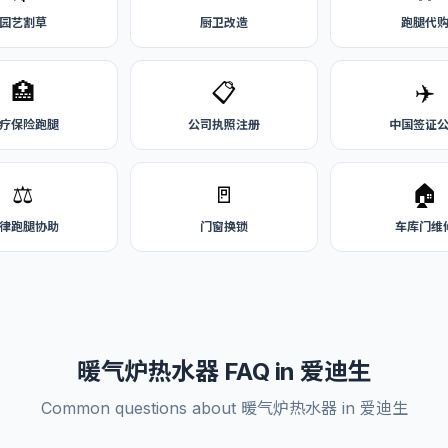
园艺割草
厨卫改造
跑腿代
🏥
📋
✈️
疗保险跑腿
公司执照注册
中国签证
⚖️
🚪
🏠
律跑腿协助
门窗换锁
车库门维
暖气炉热水器 FAQ in 爱迪生
Common questions about 暖气炉热水器 in 爱迪生