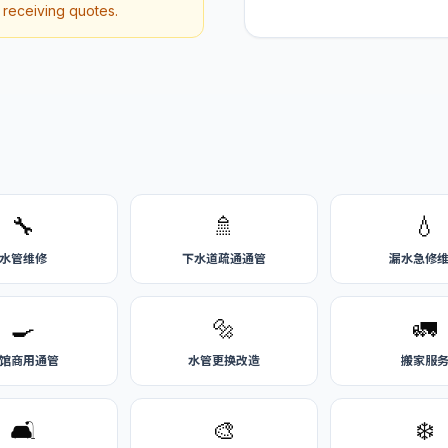
r receiving quotes.
🔧
🚿
💧
水管维修
下水道疏通通管
漏水急修
🍳
🔩
🚛
馆商用通管
水管更换改造
搬家服
🛋️
🎨
❄️