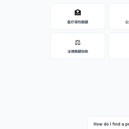
🏥
医疗保险跑腿
公
⚖️
法律跑腿协助
How do I find a