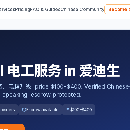
ervices
Pricing
FAQ & Guides
Chinese Community
Become a
nal 电工服务 in 爱迪生
 price $100–$400. Verified Chinese
-speaking, escrow protected.
roviders
Escrow available
$100–$400