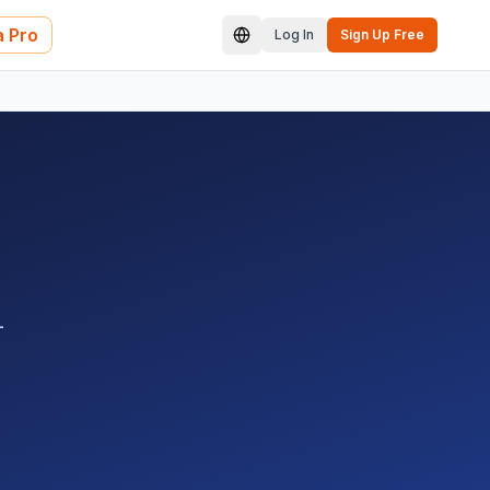
 Pro
Log In
Sign Up Free
-