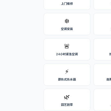
上门维修
❄️
空调安装
🚨
24小时紧急空调
⚡
即热式热水器
商
🌿
园艺割草