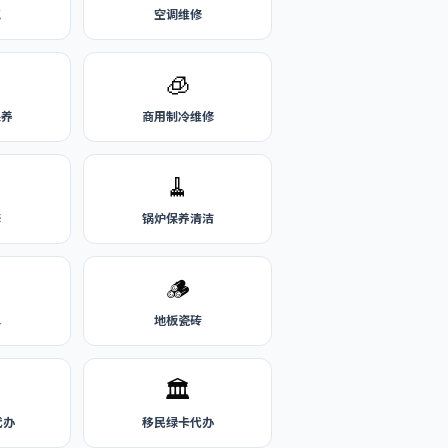
气
空调维修
🧊
保养
商用制冷维修
🧹
修
锅炉保养清洁
🪵
水
地板瓷砖
🏛️
代办
移民绿卡代办