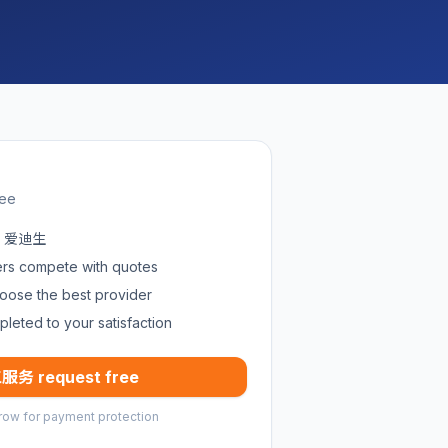
ree
in 爱迪生
ders compete with quotes
oose the best provider
pleted to your satisfaction
服务 request free
row for payment protection