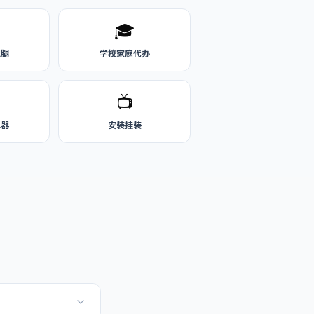
🎓
跑腿
学校家庭代办
📺
水器
安装挂装