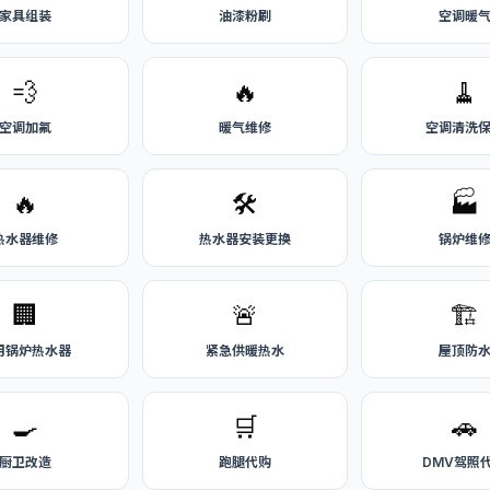
家具组装
油漆粉刷
空调暖
💨
🔥
🧹
空调加氟
暖气维修
空调清洗
🔥
🛠️
🏭
热水器维修
热水器安装更换
锅炉维
🏢
🚨
🏗️
用锅炉热水器
紧急供暖热水
屋顶防
🍳
🛒
🚗
厨卫改造
跑腿代购
DMV驾照