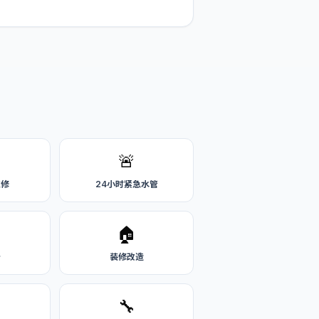
🚨
维修
24小时紧急水管
🏠
务
装修改造
🔧