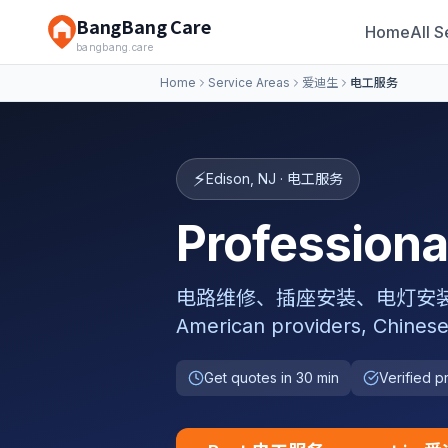
BangBang Care
Home
All S
bangbang.care
Home
Service Areas
爱迪生
电工服务
⚡
Edison
,
NJ
·
电工服务
Professio
电路维修、插座安装、电灯安装、电箱升级,
American providers, Chinese
Get quotes in 30 min
Verified p