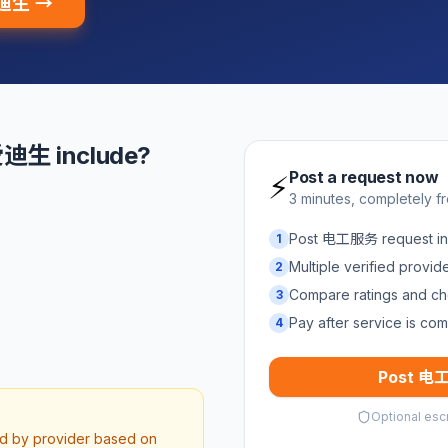
爱迪生 →
迪生 include?
Post a request now
⚡
3 minutes, completely f
Post 电工服务 request 
1
Multiple verified provi
2
Compare ratings and ch
3
Pay after service is com
4
Post 电工
Optional esc
ed by provider based on