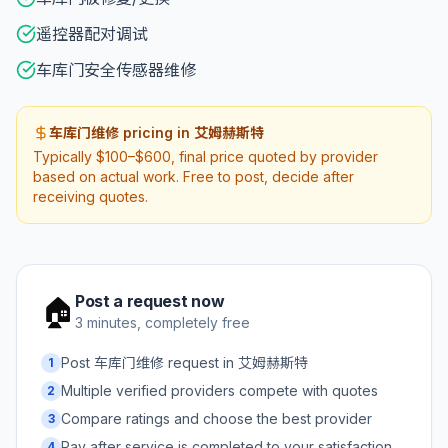
遥控器配对调试
车库门安全传感器维修
车库门维修 pricing in 艾姆赫斯特
Typically $100–$600, final price quoted by provider
based on actual work. Free to post, decide after
receiving quotes.
Post a request now
🏠
3 minutes, completely free
Post 车库门维修 request in 艾姆赫斯特
1
Multiple verified providers compete with quotes
2
Compare ratings and choose the best provider
3
Pay after service is completed to your satisfaction
4