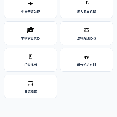
✈️
👴
中国签证公证
老人专属跑腿
🎓
⚖️
学校家庭代办
法律跑腿协助
🚪
🔥
门窗换锁
暖气炉热水器
📺
安装挂装