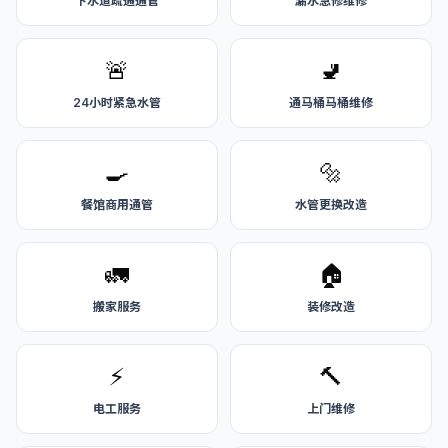
下水道疏通通管
漏水急修维修
🚨
🚽
24小时紧急水管
通马桶马桶维修
🍳
🔩
餐馆商用通管
水管更换改造
🚛
🏠
搬家服务
装修改造
⚡
🔨
电工服务
上门维修