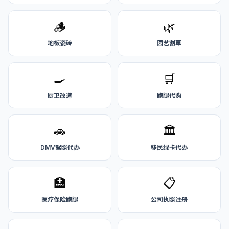
🪵
🌿
地板瓷砖
园艺割草
🍳
🛒
厨卫改造
跑腿代购
🚗
🏛️
DMV驾照代办
移民绿卡代办
🏥
📋
医疗保险跑腿
公司执照注册