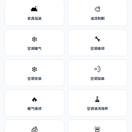
🛋️
🎨
家具组装
油漆粉刷
❄️
🔧
空调暖气
空调维修
❄️
💨
空调安装
空调加氟
🔥
🧹
暖气维修
空调清洗保养
🧊
🚨