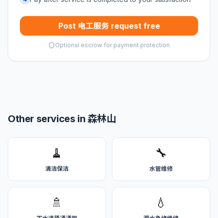
Post 电工服务 request free
Optional escrow for payment protection
Other services in 森林山
🧹
🔧
清洁保洁
水管维修
🚿
💧