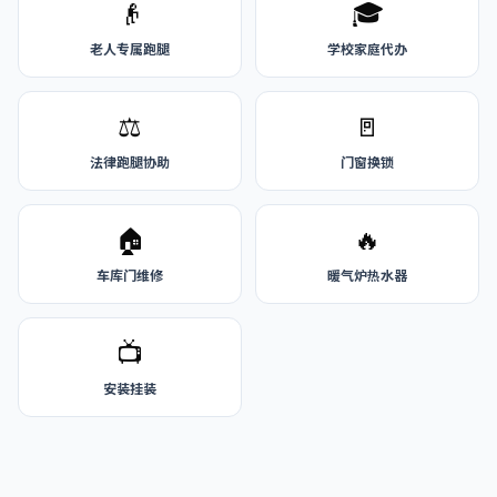
👴
🎓
老人专属跑腿
学校家庭代办
⚖️
🚪
法律跑腿协助
门窗换锁
🏠
🔥
车库门维修
暖气炉热水器
📺
安装挂装