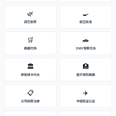
🌿
🍳
园艺割草
厨卫改造
🛒
🚗
跑腿代购
DMV驾照代办
🏛️
🏥
移民绿卡代办
医疗保险跑腿
📋
✈️
公司执照注册
中国签证公证