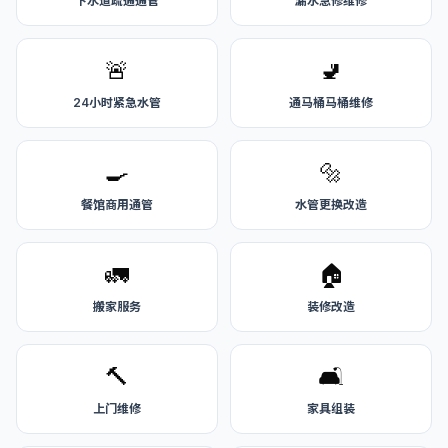
下水道疏通通管
漏水急修维修
🚨
🚽
24小时紧急水管
通马桶马桶维修
🍳
🔩
餐馆商用通管
水管更换改造
🚛
🏠
搬家服务
装修改造
🔨
🛋️
上门维修
家具组装