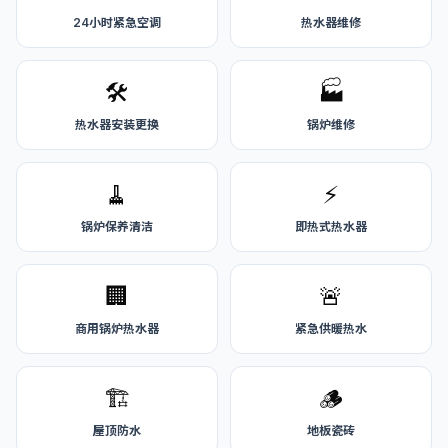
24小时紧急空调
热水器维修
🛠️
🏭
热水器安装更换
锅炉维修
🧹
⚡
锅炉保养清洁
即热式热水器
🏢
🚨
商用锅炉热水器
紧急供暖热水
🏗️
🪵
屋顶防水
地板瓷砖