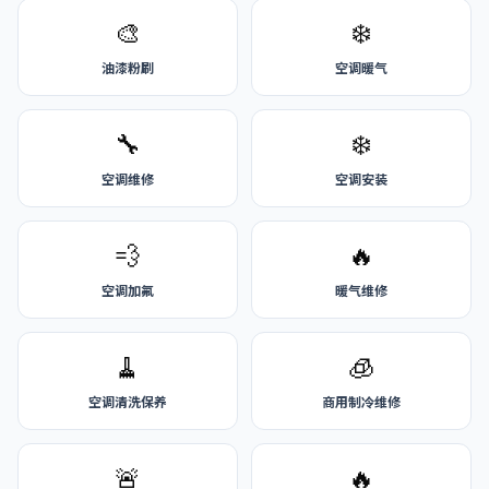
🎨
❄️
油漆粉刷
空调暖气
🔧
❄️
空调维修
空调安装
💨
🔥
空调加氟
暖气维修
🧹
🧊
空调清洗保养
商用制冷维修
🚨
🔥