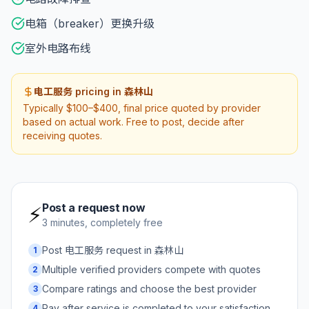
电箱（breaker）更换升级
室外电路布线
电工服务 pricing in 森林山
Typically $100–$400, final price quoted by provider
based on actual work. Free to post, decide after
receiving quotes.
Post a request now
⚡
3 minutes, completely free
Post 电工服务 request in 森林山
1
Multiple verified providers compete with quotes
2
Compare ratings and choose the best provider
3
Pay after service is completed to your satisfaction
4