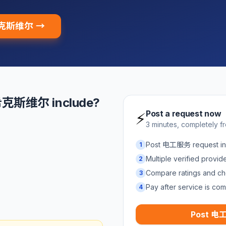
 希克斯维尔 →
希克斯维尔 include?
Post a request now
⚡
3 minutes, completely f
Post 电工服务 request
1
Multiple verified provi
2
Compare ratings and ch
3
Pay after service is com
4
Post 电工