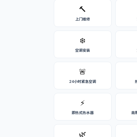
🔨
上门维修
❄️
空调安装
🚨
24小时紧急空调
⚡
即热式热水器
商
🌿