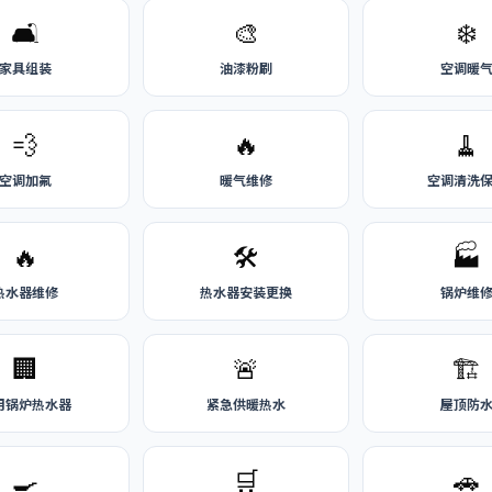
🛋️
🎨
❄️
家具组装
油漆粉刷
空调暖
💨
🔥
🧹
空调加氟
暖气维修
空调清洗
🔥
🛠️
🏭
热水器维修
热水器安装更换
锅炉维
🏢
🚨
🏗️
用锅炉热水器
紧急供暖热水
屋顶防
🍳
🛒
🚗