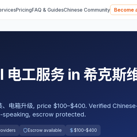
ervices
Pricing
FAQ & Guides
Chinese Community
Become a
nal 电工服务 in 希克斯
 price $100–$400. Verified Chinese
-speaking, escrow protected.
roviders
Escrow available
$100–$400