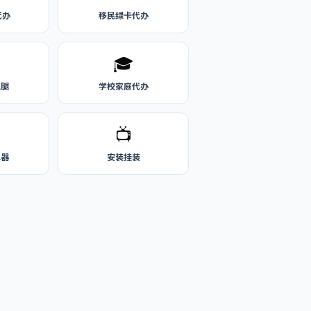
代办
移民绿卡代办
🎓
跑腿
学校家庭代办
📺
水器
安装挂装