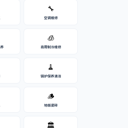
🔧
气
空调维修
🧊
保养
商用制冷维修
🧹
修
锅炉保养清洁
🪵
水
地板瓷砖
🏛️