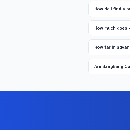
How do I find a
How much does
How far in adv
Are BangBang Ca