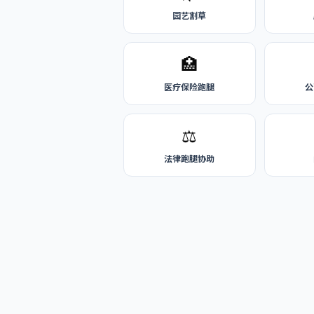
园艺割草
🏥
医疗保险跑腿
公
⚖️
法律跑腿协助