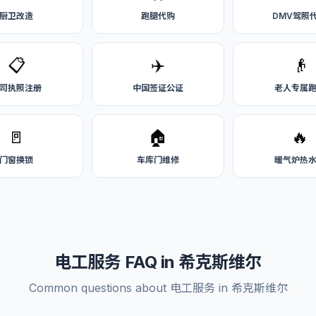
厨卫改造
跑腿代购
DMV驾照
📋
✈️
👴
司执照注册
中国签证公证
老人专属
🚪
🏠
🔥
门窗换锁
车库门维修
暖气炉热
电工服务 FAQ in 希克斯维尔
Common questions about 电工服务 in 希克斯维尔