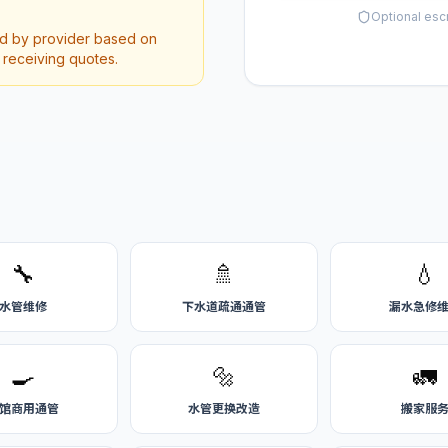
Optional esc
ed by provider based on
r receiving quotes.
🔧
🚿
💧
水管维修
下水道疏通通管
漏水急修
🍳
🔩
🚛
馆商用通管
水管更换改造
搬家服