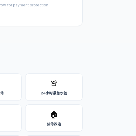
row for payment protection
🚨
维修
24小时紧急水管
🏠
务
装修改造