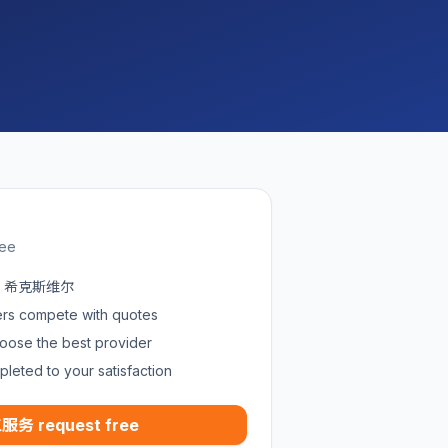
ree
 in 希克斯维尔
ders compete with quotes
oose the best provider
pleted to your satisfaction
服务 request free