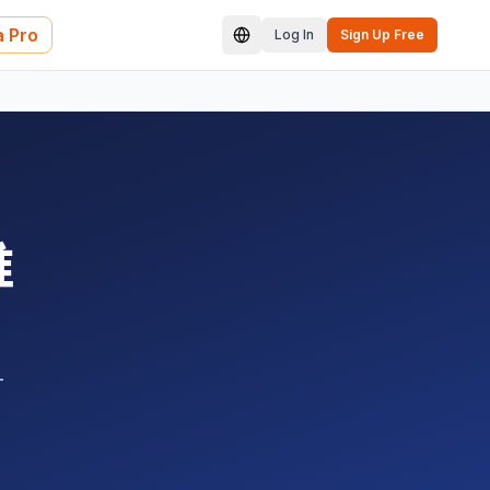
 Pro
Log In
Sign Up Free
维
-