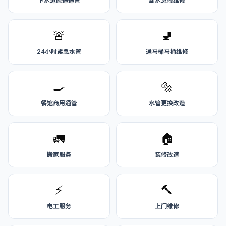
下水道疏通通管
漏水急修维修
🚨
🚽
24小时紧急水管
通马桶马桶维修
🍳
🔩
餐馆商用通管
水管更换改造
🚛
🏠
搬家服务
装修改造
⚡
🔨
电工服务
上门维修