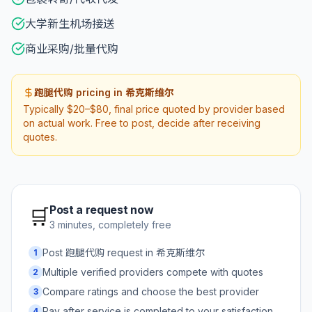
大学新生机场接送
商业采购/批量代购
跑腿代购 pricing in 希克斯维尔
Typically $20–$80, final price quoted by provider based
on actual work. Free to post, decide after receiving
quotes.
Post a request now
🛒
3 minutes, completely free
Post 跑腿代购 request in 希克斯维尔
1
Multiple verified providers compete with quotes
2
Compare ratings and choose the best provider
3
Pay after service is completed to your satisfaction
4