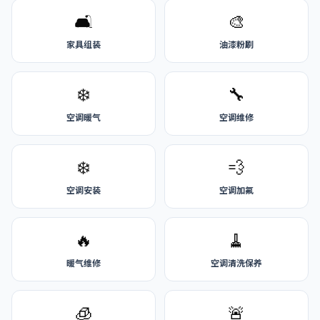
🛋️
🎨
家具组装
油漆粉刷
❄️
🔧
空调暖气
空调维修
❄️
💨
空调安装
空调加氟
🔥
🧹
暖气维修
空调清洗保养
🧊
🚨