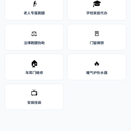
👴
🎓
老人专属跑腿
学校家庭代办
⚖️
🚪
法律跑腿协助
门窗换锁
🏠
🔥
车库门维修
暖气炉热水器
📺
安装挂装