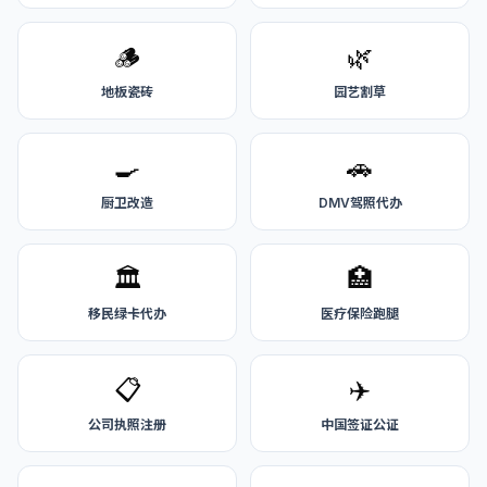
🪵
🌿
地板瓷砖
园艺割草
🍳
🚗
厨卫改造
DMV驾照代办
🏛️
🏥
移民绿卡代办
医疗保险跑腿
📋
✈️
公司执照注册
中国签证公证