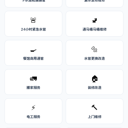
下水道疏通通管
漏水急修维修
🚨
🚽
24小时紧急水管
通马桶马桶维修
🍳
🔩
餐馆商用通管
水管更换改造
🚛
🏠
搬家服务
装修改造
⚡
🔨
电工服务
上门维修