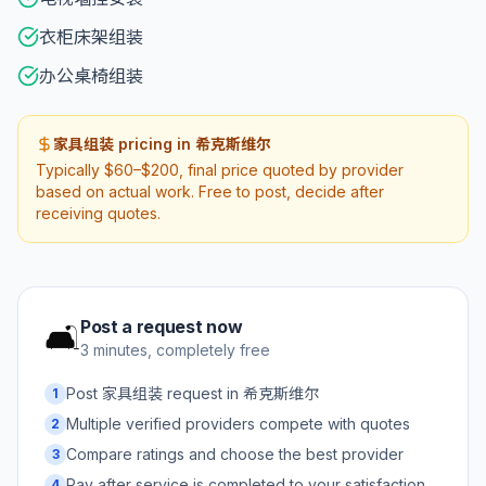
衣柜床架组装
办公桌椅组装
家具组装 pricing in 希克斯维尔
Typically $60–$200, final price quoted by provider
based on actual work. Free to post, decide after
receiving quotes.
Post a request now
🛋️
3 minutes, completely free
Post 家具组装 request in 希克斯维尔
1
Multiple verified providers compete with quotes
2
Compare ratings and choose the best provider
3
Pay after service is completed to your satisfaction
4