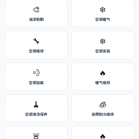
🎨
❄️
油漆粉刷
空调暖气
🔧
❄️
空调维修
空调安装
💨
🔥
空调加氟
暖气维修
🧹
🧊
空调清洗保养
商用制冷维修
🚨
🔥