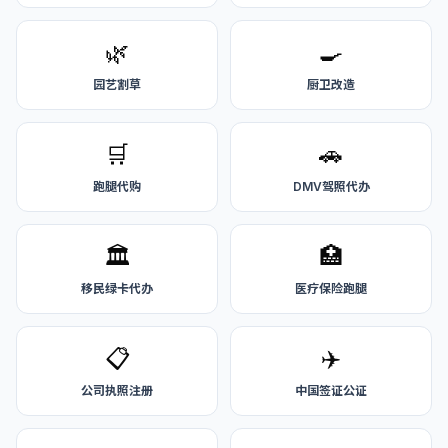
🌿
🍳
园艺割草
厨卫改造
🛒
🚗
跑腿代购
DMV驾照代办
🏛️
🏥
移民绿卡代办
医疗保险跑腿
📋
✈️
公司执照注册
中国签证公证