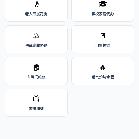
👴
🎓
老人专属跑腿
学校家庭代办
⚖️
🚪
法律跑腿协助
门窗换锁
🏠
🔥
车库门维修
暖气炉热水器
📺
安装挂装