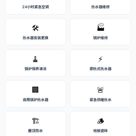
24小时紧急空调
热水器维修
🛠️
🏭
热水器安装更换
锅炉维修
🧹
⚡
锅炉保养清洁
即热式热水器
🏢
🚨
商用锅炉热水器
紧急供暖热水
🏗️
🪵
屋顶防水
地板瓷砖