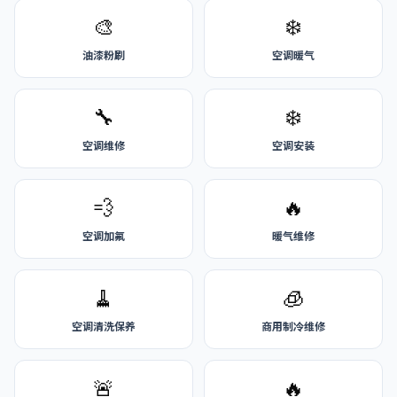
🎨
❄️
油漆粉刷
空调暖气
🔧
❄️
空调维修
空调安装
💨
🔥
空调加氟
暖气维修
🧹
🧊
空调清洗保养
商用制冷维修
🚨
🔥