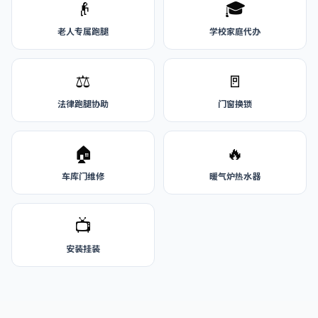
👴
🎓
老人专属跑腿
学校家庭代办
⚖️
🚪
法律跑腿协助
门窗换锁
🏠
🔥
车库门维修
暖气炉热水器
📺
安装挂装