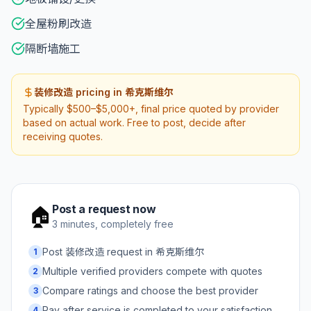
全屋粉刷改造
隔断墙施工
装修改造 pricing in 希克斯维尔
Typically $500–$5,000+, final price quoted by provider
based on actual work. Free to post, decide after
receiving quotes.
Post a request now
🏠
3 minutes, completely free
Post 装修改造 request in 希克斯维尔
1
Multiple verified providers compete with quotes
2
Compare ratings and choose the best provider
3
Pay after service is completed to your satisfaction
4