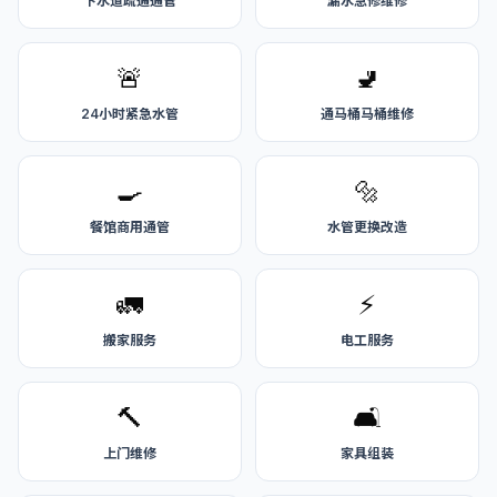
下水道疏通通管
漏水急修维修
🚨
🚽
24小时紧急水管
通马桶马桶维修
🍳
🔩
餐馆商用通管
水管更换改造
🚛
⚡
搬家服务
电工服务
🔨
🛋️
上门维修
家具组装