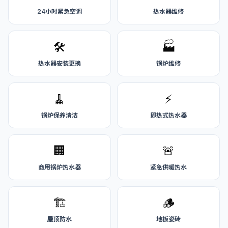
24小时紧急空调
热水器维修
🛠️
🏭
热水器安装更换
锅炉维修
🧹
⚡
锅炉保养清洁
即热式热水器
🏢
🚨
商用锅炉热水器
紧急供暖热水
🏗️
🪵
屋顶防水
地板瓷砖