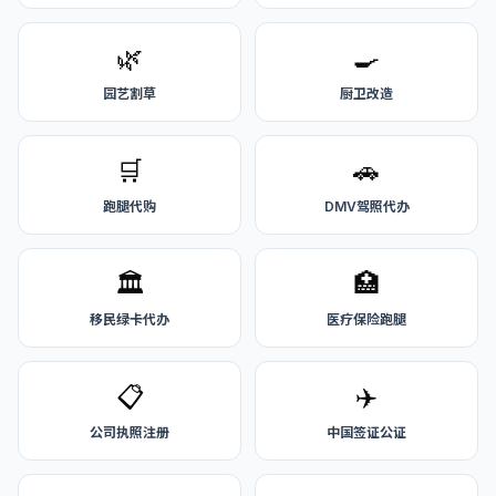
🌿
🍳
园艺割草
厨卫改造
🛒
🚗
跑腿代购
DMV驾照代办
🏛️
🏥
移民绿卡代办
医疗保险跑腿
📋
✈️
公司执照注册
中国签证公证