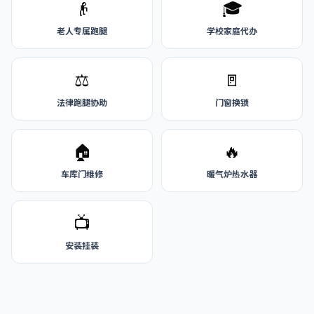
👴
🎓
老人专属跑腿
学校家庭代办
⚖️
🚪
法律跑腿协助
门窗换锁
🏠
🔥
车库门维修
暖气炉热水器
📺
安装挂装