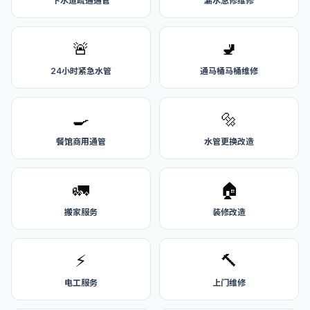
下水道疏通通管
漏水急修维修
🚨
🚽
24小时紧急水管
通马桶马桶维修
🍳
🔩
餐馆商用通管
水管更换改造
🚛
🏠
搬家服务
装修改造
⚡
🔨
电工服务
上门维修