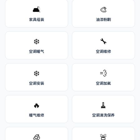
🛋️
🎨
家具组装
油漆粉刷
❄️
🔧
空调暖气
空调维修
❄️
💨
空调安装
空调加氟
🔥
🧹
暖气维修
空调清洗保养
🧊
🚨