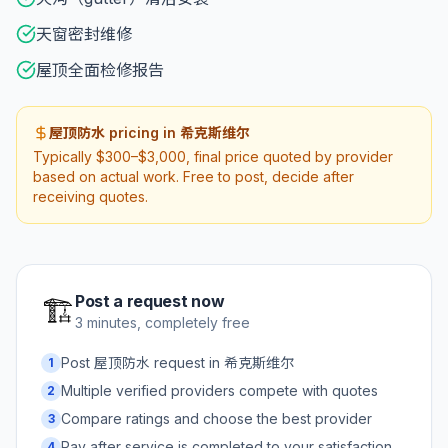
天窗密封维修
屋顶全面检修报告
屋顶防水 pricing in 希克斯维尔
Typically $300–$3,000, final price quoted by provider
based on actual work. Free to post, decide after
receiving quotes.
Post a request now
🏗️
3 minutes, completely free
Post 屋顶防水 request in 希克斯维尔
1
Multiple verified providers compete with quotes
2
Compare ratings and choose the best provider
3
Pay after service is completed to your satisfaction
4