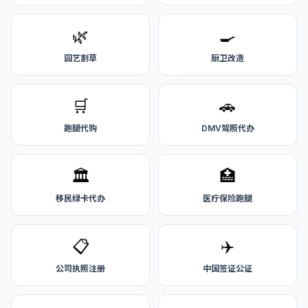
🌿
🍳
园艺割草
厨卫改造
🛒
🚗
跑腿代购
DMV驾照代办
🏛️
🏥
移民绿卡代办
医疗保险跑腿
📋
✈️
公司执照注册
中国签证公证