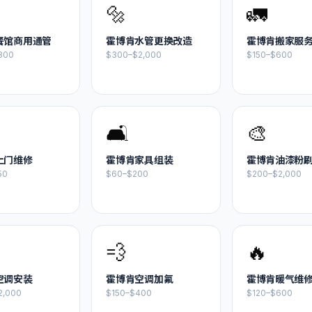
🔩
🚛
餐馆商用通管
霍博肯
水管更换改造
霍博肯
搬家服
800
$300–$2,000
$150–$600
🛋️
🎨
上门维修
霍博肯
家具组装
霍博肯
油漆粉
50
$60–$200
$200–$2,000
💨
🔥
空调安装
霍博肯
空调加氟
霍博肯
暖气维
2,000
$150–$400
$120–$600