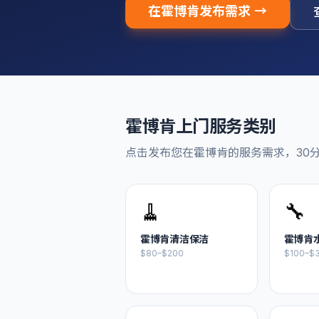
在
霍博肯
发布需求 →
霍博肯
上门服务类别
点击发布您在
霍博肯
的服务需求，30
🧹
🔧
霍博肯
清洁保洁
霍博肯
$80–$200
$100–$