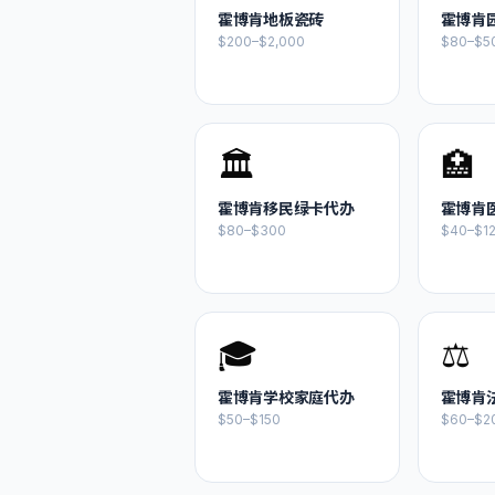
霍博肯
地板瓷砖
霍博肯
$200–$2,000
$80–$5
🏛️
🏥
霍博肯
移民绿卡代办
霍博肯
$80–$300
$40–$1
🎓
⚖️
霍博肯
学校家庭代办
霍博肯
$50–$150
$60–$2