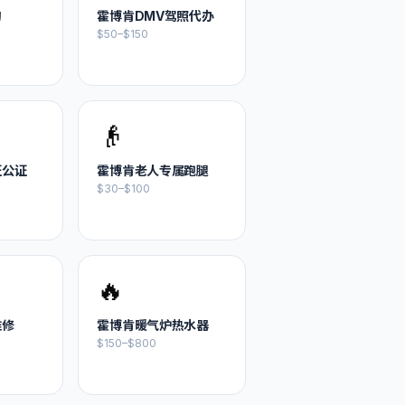
购
霍博肯
DMV驾照代办
$50–$150
👴
证公证
霍博肯
老人专属跑腿
$30–$100
🔥
维修
霍博肯
暖气炉热水器
$150–$800