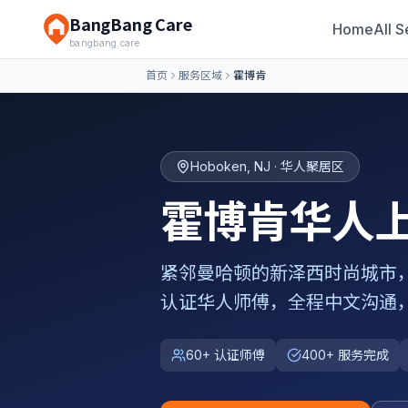
BangBang Care
Home
All S
bangbang.care
首页
服务区域
霍博肯
Hoboken
,
NJ
· 华人聚居区
霍博肯
华人
紧邻曼哈顿的新泽西时尚城市
认证华人师傅，全程中文沟通
60+ 认证师傅
400+ 服务完成