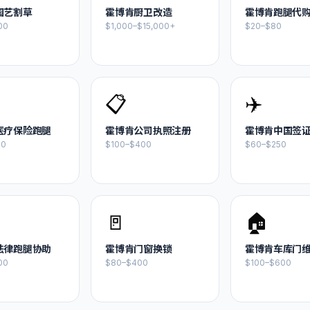
园艺割草
霍博肯
厨卫改造
霍博肯
跑腿代
00
$1,000–$15,000+
$20–$80
📋
✈️
医疗保险跑腿
霍博肯
公司执照注册
霍博肯
中国签
20
$100–$400
$60–$250
🚪
🏠
法律跑腿协助
霍博肯
门窗换锁
霍博肯
车库门
00
$80–$400
$100–$600