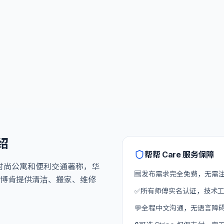
绍
帮帮 Care 服务保障
以时尚公寓和便利交通著称，华
🆓
发布需求完全免费，无需
博肯提供清洁、搬家、维修
✅
所有师傅实名认证，技术
💬
全程中文沟通，无语言障