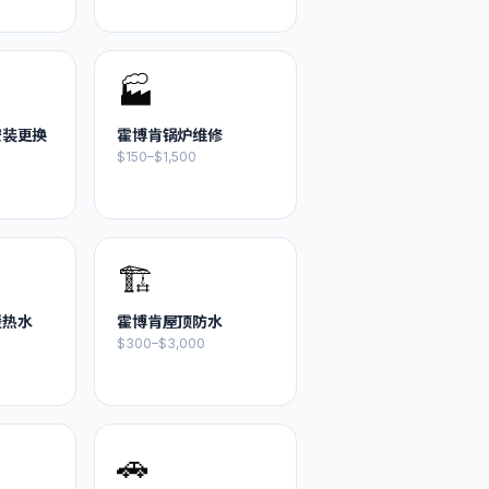
🏭
安装更换
霍博肯
锅炉维修
$150–$1,500
🏗️
暖热水
霍博肯
屋顶防水
$300–$3,000
🚗