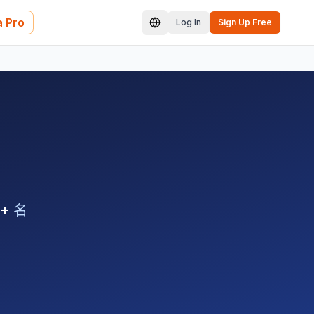
 Pro
Log In
Sign Up Free
0+
名