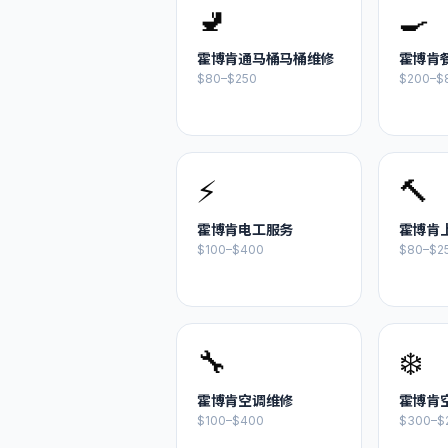
🚽
🍳
霍博肯
通马桶马桶维修
霍博肯
$80–$250
$200–$
⚡
🔨
霍博肯
电工服务
霍博肯
$100–$400
$80–$2
🔧
❄️
霍博肯
空调维修
霍博肯
$100–$400
$300–$