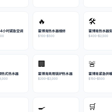
🔥
🛠️
24小时紧急空调
霍博肯
热水器维修
霍博肯
热水器
500
$100–$500
$400–$2,500
🏢
🚨
即热式热水器
霍博肯
商用锅炉热水器
霍博肯
紧急供
3,000
$200–$2,000
$150–$500
🍳
🛒