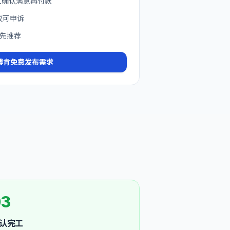
完工确认满意再付款
议可申诉
先推荐
博肯
免费发布需求
03
认完工