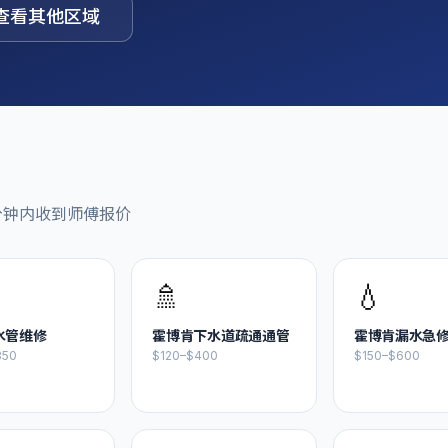
查看其他区域
分钟内收到师傅报价
🚿
💧
水管维修
霍博肯
下水道疏通通管
霍博肯
漏水急
350
$120–$400
$150–$600