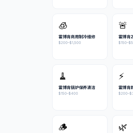
🧊
🚨
霍博肯
商用制冷维修
霍博肯
$200–$1,500
$150–$
🧹
⚡
霍博肯
锅炉保养清洁
霍博肯
$150–$400
$200–$
🪵
🌿