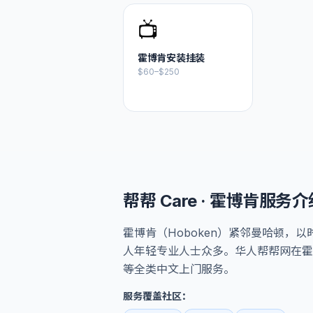
📺
霍博肯
安装挂装
$60–$250
帮帮 Care ·
霍博肯
服务介
霍博肯（Hoboken）紧邻曼哈顿，
人年轻专业人士众多。华人帮帮网在霍
等全类中文上门服务。
服务覆盖社区：