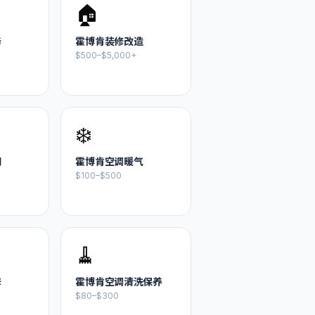
🏠
务
霍博肯
装修改造
$500–$5,000+
❄️
刷
霍博肯
空调暖气
$100–$500
🧹
修
霍博肯
空调清洗保养
$80–$300