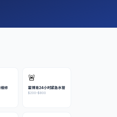
🚨
修维修
霍博肯
24小时紧急水管
$200–$800