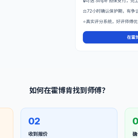
🔒
可选 Stripe 担保支付，
⚖️
72小时确认保护期，有争
⭐
真实评分系统，好评师傅优
在
霍
如何在
霍博肯
找到师傅？
02
收到报价
确