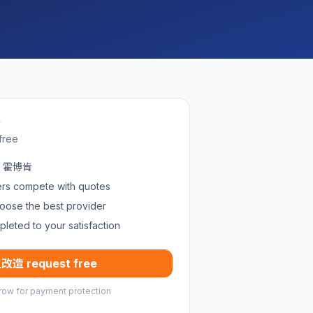
w
free
in 霍博肯
ders compete with quotes
oose the best provider
pleted to your satisfaction
改造 request free
row for payment protection