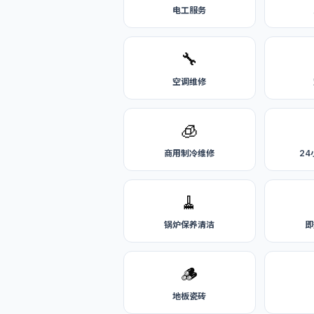
电工服务
🔧
空调维修
🧊
商用制冷维修
2
🧹
锅炉保养清洁
即
🪵
地板瓷砖