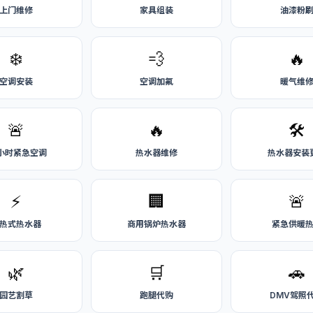
上门维修
家具组装
油漆粉
❄️
💨
🔥
空调安装
空调加氟
暖气维
🚨
🔥
🛠️
4小时紧急空调
热水器维修
热水器安装
⚡
🏢
🚨
热式热水器
商用锅炉热水器
紧急供暖
🌿
🛒
🚗
园艺割草
跑腿代购
DMV驾照