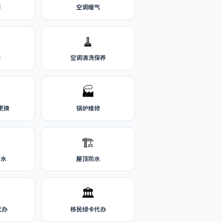
刷
空调暖气
🧹
修
空调清洗保养
🏭
更换
锅炉维修
🏗️
热水
屋顶防水
🏛️
代办
移民绿卡代办