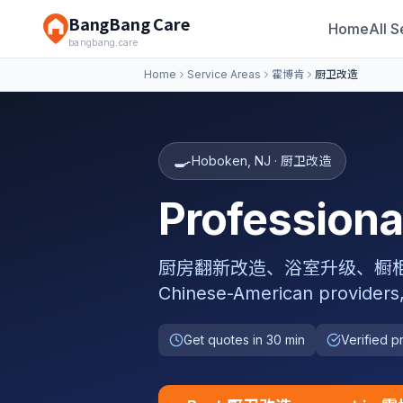
BangBang Care
Home
All S
bangbang.care
Home
Service Areas
霍博肯
厨卫改造
🍳
Hoboken
,
NJ
·
厨卫改造
Professio
厨房翻新改造、浴室升级、橱柜定制安装、
Chinese-American providers
Get quotes in 30 min
Verified p