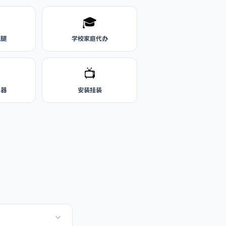
🎓
跑腿
学校家庭代办
📺
水器
安装挂装