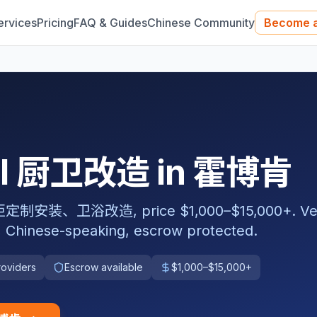
ervices
Pricing
FAQ & Guides
Chinese Community
Become a
nal 厨卫改造 in 霍博肯
卫浴改造, price $1,000–$15,000+. Veri
, Chinese-speaking, escrow protected.
roviders
Escrow available
$1,000–$15,000+