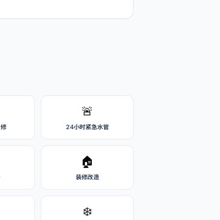
🚨
维修
24小时紧急水管
🏠
务
装修改造
❄️