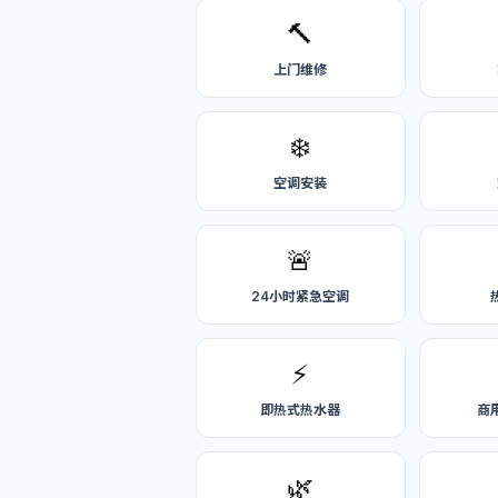
🔨
上门维修
❄️
空调安装
🚨
24小时紧急空调
⚡
即热式热水器
商
🌿