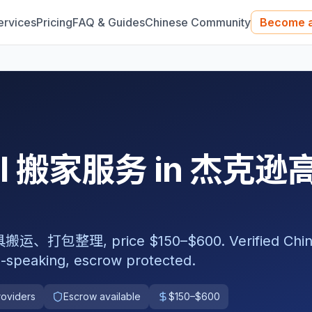
ervices
Pricing
FAQ & Guides
Chinese Community
Become a
nal 搬家服务 in 杰克逊
理, price $150–$600. Verified Chin
-speaking, escrow protected.
roviders
Escrow available
$150–$600