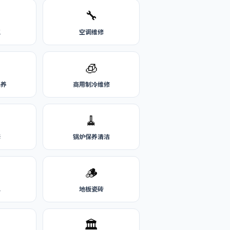
🔧
气
空调维修
🧊
保养
商用制冷维修
🧹
修
锅炉保养清洁
🪵
水
地板瓷砖
🏛️