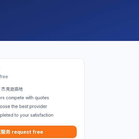
w
free
 in 杰克逊高地
ders compete with quotes
oose the best provider
pleted to your satisfaction
服务 request free