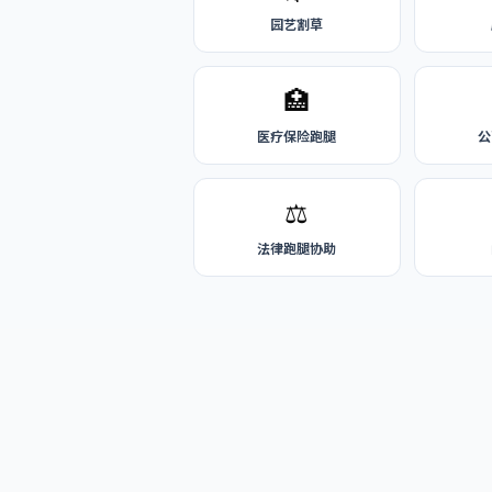
园艺割草
🏥
医疗保险跑腿
公
⚖️
法律跑腿协助