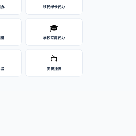
代办
移民绿卡代办
🎓
跑腿
学校家庭代办
📺
水器
安装挂装