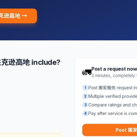
 杰克逊高地 →
杰克逊高地 include?
Post a request no
🚛
3 minutes, completely 
Post 搬家服务 request
1
Multiple verified provi
2
Compare ratings and ch
3
Pay after service is com
4
Post 搬家