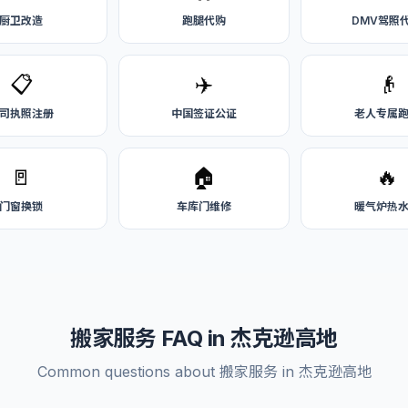
厨卫改造
跑腿代购
DMV驾照
📋
✈️
👴
司执照注册
中国签证公证
老人专属
🚪
🏠
🔥
门窗换锁
车库门维修
暖气炉热
搬家服务 FAQ in 杰克逊高地
Common questions about 搬家服务 in 杰克逊高地