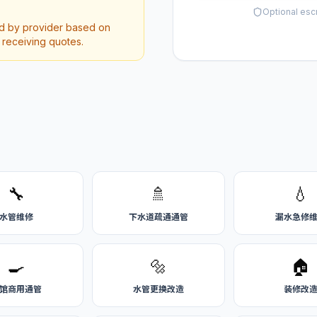
Optional esc
ed by provider based on
r receiving quotes.
🔧
🚿
💧
水管维修
下水道疏通通管
漏水急修
🍳
🔩
🏠
馆商用通管
水管更换改造
装修改