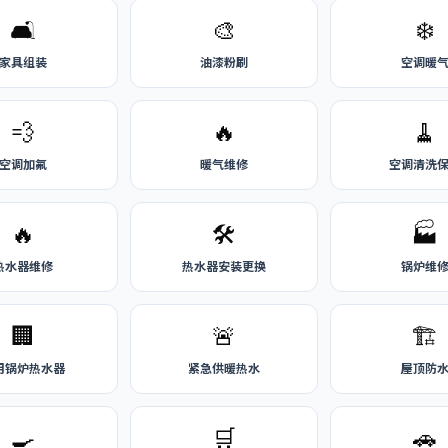
🛋️
🎨
❄️
家具组装
油漆粉刷
空调暖
💨
🔥
🧹
空调加氟
暖气维修
空调清洗
🔥
🛠️
🏭
热水器维修
热水器安装更换
锅炉维
🏢
🚨
🏗️
用锅炉热水器
紧急供暖热水
屋顶防
🍳
🛒
🚗