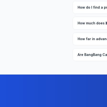
How do I find a
How much does
How far in adv
Are BangBang Ca