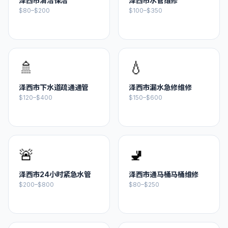
泽西市
清洁保洁
泽西市
水管维修
$80–$200
$100–$350
🚿
💧
泽西市
下水道疏通通管
泽西市
漏水急修维修
$120–$400
$150–$600
🚨
🚽
泽西市
24小时紧急水管
泽西市
通马桶马桶维修
$200–$800
$80–$250