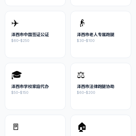
✈️
👴
泽西市
中国签证公证
泽西市
老人专属跑腿
$60–$250
$30–$100
🎓
⚖️
泽西市
学校家庭代办
泽西市
法律跑腿协助
$50–$150
$60–$200
🚪
🏠