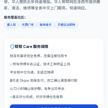
顿，华人居民近年快速增加。华人帮帮网在泽西市提供搬
家、清洁、维修等全类中文上门服务，快速响应。
服务覆盖社区：
唐人街
杰西广场
格林维尔
贝根拉法耶特
帮帮 Care 服务保障
🆓
发布需求完全免费，无需注册信用卡
✅
所有师傅实名认证，技术工种持证上岗
💬
全程中文沟通，无语言障碍
🔒
可选 Stripe 担保支付，完工确认满意再付款
⚖️
72小时确认保护期，有争议可申诉
⭐
真实评分系统，好评师傅优先推荐