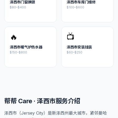
泽西市
门窗换锁
泽西市
车库门维修
$80–$400
$100–$600
🔥
📺
泽西市
暖气炉热水器
泽西市
安装挂装
$150–$800
$60–$250
帮帮 Care ·
泽西市
服务介绍
泽西市（Jersey City）是新泽西州最大城市，紧邻曼哈