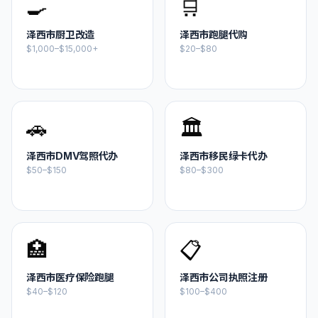
🍳
🛒
泽西市
厨卫改造
泽西市
跑腿代购
$1,000–$15,000+
$20–$80
🚗
🏛️
泽西市
DMV驾照代办
泽西市
移民绿卡代办
$50–$150
$80–$300
🏥
📋
泽西市
医疗保险跑腿
泽西市
公司执照注册
$40–$120
$100–$400