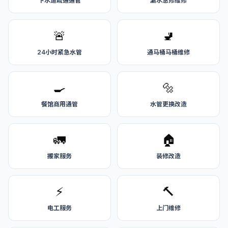
下水道疏通通管
漏水急修维修
🚨
🚽
24小时紧急水管
通马桶马桶维修
🍳
🔩
餐馆商用通管
水管更换改造
🚛
🏠
搬家服务
装修改造
⚡
🔨
电工服务
上门维修