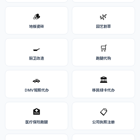
🪵
🌿
地板瓷砖
园艺割草
🍳
🛒
厨卫改造
跑腿代购
🚗
🏛️
DMV驾照代办
移民绿卡代办
🏥
📋
医疗保险跑腿
公司执照注册