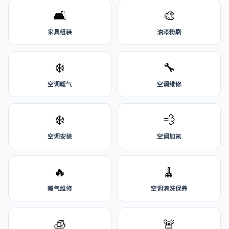
🛋️
🎨
家具组装
油漆粉刷
❄️
🔧
空调暖气
空调维修
❄️
💨
空调安装
空调加氟
🔥
🧹
暖气维修
空调清洗保养
🧊
🚨