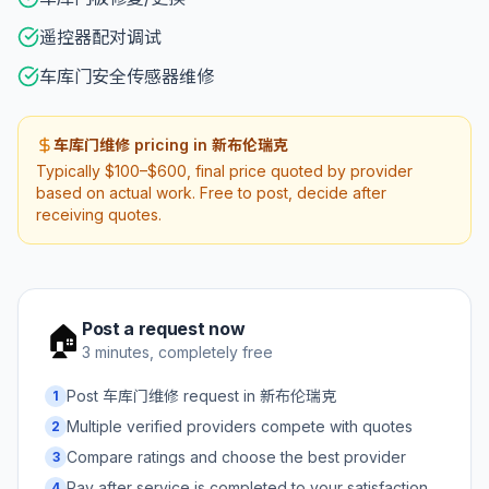
遥控器配对调试
车库门安全传感器维修
车库门维修 pricing in 新布伦瑞克
Typically $100–$600, final price quoted by provider
based on actual work. Free to post, decide after
receiving quotes.
Post a request now
🏠
3 minutes, completely free
Post 车库门维修 request in 新布伦瑞克
1
Multiple verified providers compete with quotes
2
Compare ratings and choose the best provider
3
Pay after service is completed to your satisfaction
4