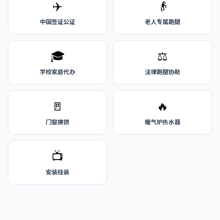
✈️
👴
中国签证公证
老人专属跑腿
🎓
⚖️
学校家庭代办
法律跑腿协助
🚪
🔥
门窗换锁
暖气炉热水器
📺
安装挂装