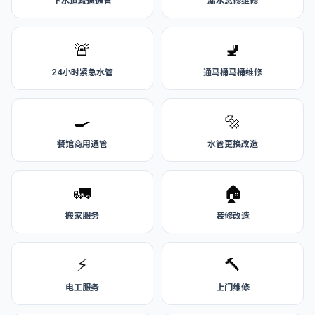
下水道疏通通管
漏水急修维修
🚨
🚽
24小时紧急水管
通马桶马桶维修
🍳
🔩
餐馆商用通管
水管更换改造
🚛
🏠
搬家服务
装修改造
⚡
🔨
电工服务
上门维修