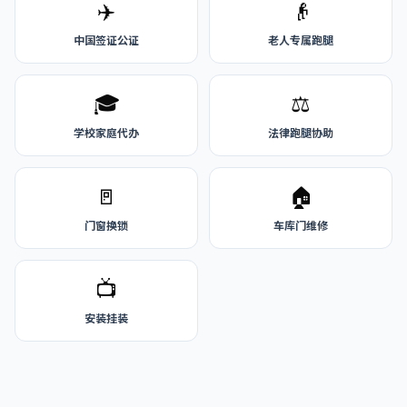
✈️
👴
中国签证公证
老人专属跑腿
🎓
⚖️
学校家庭代办
法律跑腿协助
🚪
🏠
门窗换锁
车库门维修
📺
安装挂装