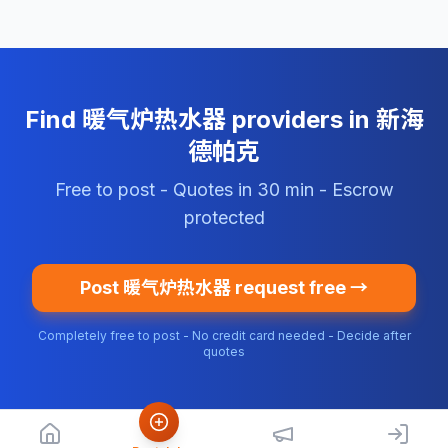
Find 暖气炉热水器 providers in 新海
德帕克
Free to post - Quotes in 30 min - Escrow
protected
Post 暖气炉热水器 request free →
Completely free to post - No credit card needed - Decide after
quotes