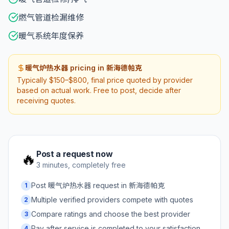
燃气管道检漏维修
暖气系统年度保养
暖气炉热水器 pricing in 新海德帕克
Typically $150–$800, final price quoted by provider
based on actual work. Free to post, decide after
receiving quotes.
Post a request now
🔥
3 minutes, completely free
Post 暖气炉热水器 request in 新海德帕克
1
Multiple verified providers compete with quotes
2
Compare ratings and choose the best provider
3
Pay after service is completed to your satisfaction
4