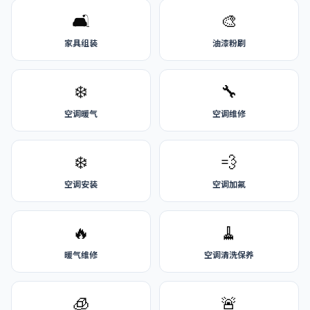
🛋️
🎨
家具组装
油漆粉刷
❄️
🔧
空调暖气
空调维修
❄️
💨
空调安装
空调加氟
🔥
🧹
暖气维修
空调清洗保养
🧊
🚨