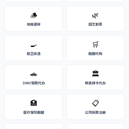
🪵
🌿
地板瓷砖
园艺割草
🍳
🛒
厨卫改造
跑腿代购
🚗
🏛️
DMV驾照代办
移民绿卡代办
🏥
📋
医疗保险跑腿
公司执照注册