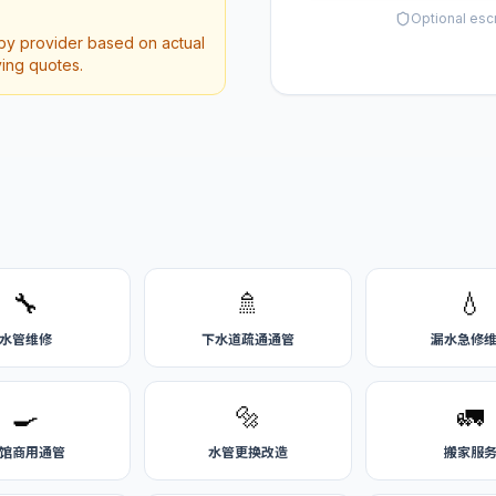
Optional esc
 by provider based on actual
ving quotes.
🔧
🚿
💧
水管维修
下水道疏通通管
漏水急修
🍳
🔩
🚛
馆商用通管
水管更换改造
搬家服