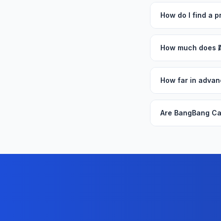
How do I find a
How much does
How far in adv
Are BangBang Ca