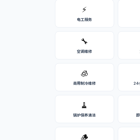
⚡
电工服务
🔧
空调维修
🧊
商用制冷维修
2
🧹
锅炉保养清洁
即
🪵