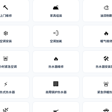
🔨
🛋️
🎨
上门维修
家具组装
油漆粉
❄️
💨
🔥
空调安装
空调加氟
暖气维
🚨
🔥
🛠️
4小时紧急空调
热水器维修
热水器安装
⚡
🏢
🚨
热式热水器
商用锅炉热水器
紧急供暖
🌿
🍳
🚗