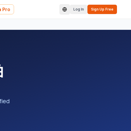
 Pro
Log In
Sign Up Free
帕
ied