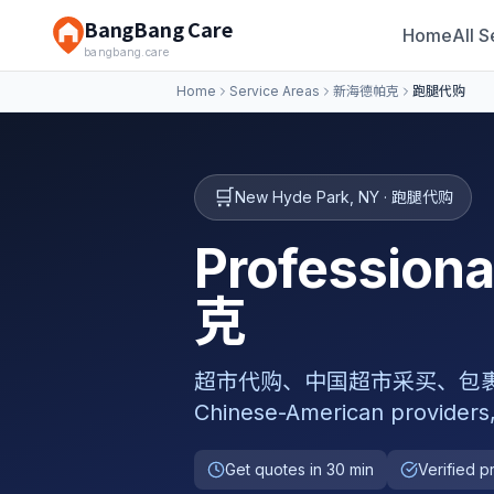
BangBang Care
Home
All S
bangbang.care
Home
Service Areas
新海德帕克
跑腿代购
🛒
New Hyde Park
,
NY
·
跑腿代购
Professio
克
超市代购、中国超市采买、包裹转寄、排
Chinese-American providers
Get quotes in 30 min
Verified p