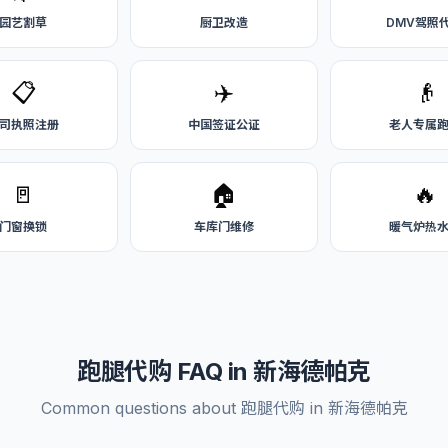
园艺割草
厨卫改造
DMV驾照
📋
✈️
👴
司执照注册
中国签证公证
老人专属
🚪
🏠
🔥
门窗换锁
车库门维修
暖气炉热
跑腿代购 FAQ in 新海德帕克
Common questions about 跑腿代购 in 新海德帕克