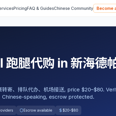
ervices
Pricing
FAQ & Guides
Chinese Community
Become a
nal 跑腿代购 in 新海德
队代办、机场接送, price $20–$80. Verif
, Chinese-speaking, escrow protected.
roviders
Escrow available
$20–$80