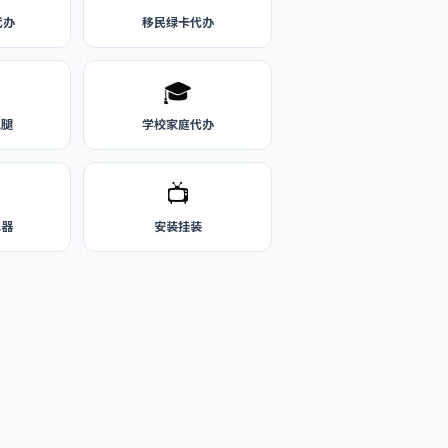
代办
移民绿卡代办
🎓
跑腿
学校家庭代办
📺
水器
安装挂装