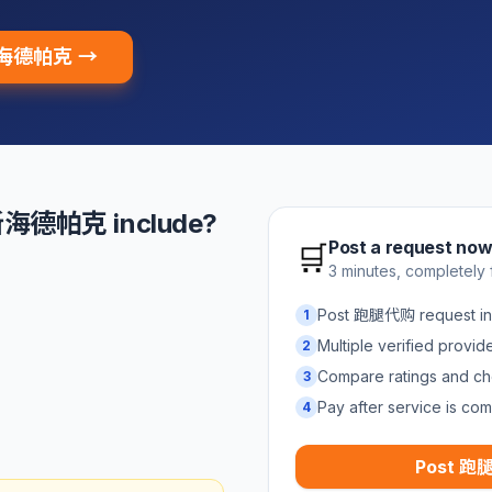
 新海德帕克 →
新海德帕克 include?
Post a request no
🛒
3 minutes, completely 
Post 跑腿代购 request
1
Multiple verified provi
2
Compare ratings and ch
3
Pay after service is com
4
Post 跑腿