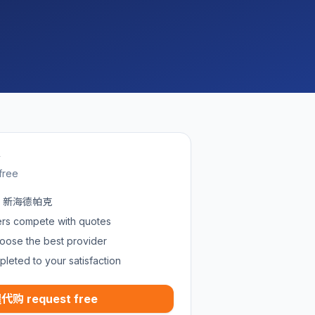
w
free
 in 新海德帕克
ders compete with quotes
oose the best provider
pleted to your satisfaction
代购 request free