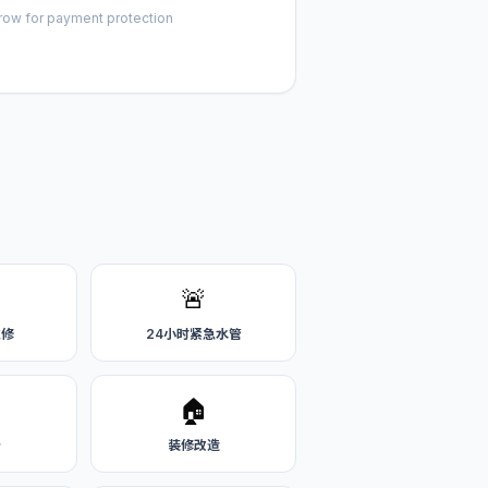
row for payment protection
🚨
维修
24小时紧急水管
🏠
务
装修改造