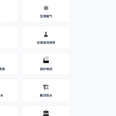
❄️
刷
空调暖气
🧹
修
空调清洗保养
🏭
更换
锅炉维修
🏗️
热水
屋顶防水
🏛️