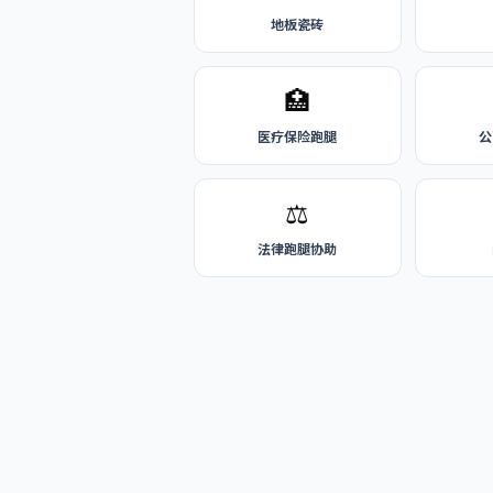
地板瓷砖
🏥
医疗保险跑腿
公
⚖️
法律跑腿协助