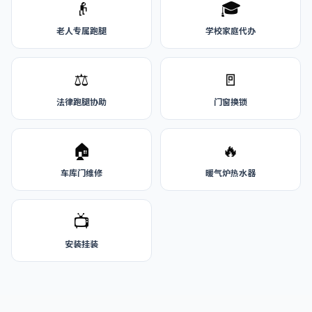
👴
🎓
老人专属跑腿
学校家庭代办
⚖️
🚪
法律跑腿协助
门窗换锁
🏠
🔥
车库门维修
暖气炉热水器
📺
安装挂装