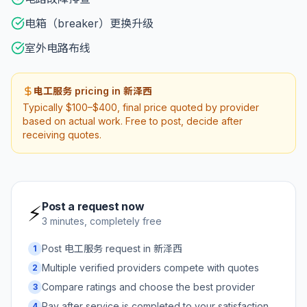
电箱（breaker）更换升级
室外电路布线
电工服务 pricing in 新泽西
Typically $100–$400, final price quoted by provider
based on actual work. Free to post, decide after
receiving quotes.
Post a request now
⚡
3 minutes, completely free
Post 电工服务 request in 新泽西
1
Multiple verified providers compete with quotes
2
Compare ratings and choose the best provider
3
Pay after service is completed to your satisfaction
4