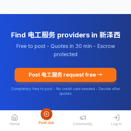
Find 电工服务 providers in 新泽西
Free to post - Quotes in 30 min - Escrow
protected
Post 电工服务 request free →
Completely free to post - No credit card needed - Decide after
quotes
Post Job
Home
Community
Log In