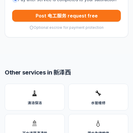
Post 电工服务 request free
Optional escrow for payment protection
Other services in 新泽西
🧹
🔧
清洁保洁
水管维修
🚿
💧