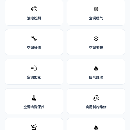
🎨
❄️
油漆粉刷
空调暖气
🔧
❄️
空调维修
空调安装
💨
🔥
空调加氟
暖气维修
🧹
🧊
空调清洗保养
商用制冷维修
🚨
🔥