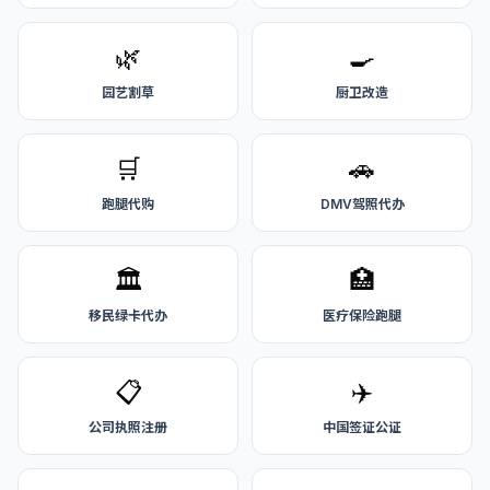
🌿
🍳
园艺割草
厨卫改造
🛒
🚗
跑腿代购
DMV驾照代办
🏛️
🏥
移民绿卡代办
医疗保险跑腿
📋
✈️
公司执照注册
中国签证公证