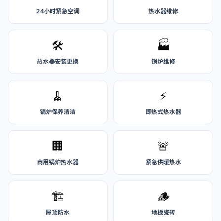
24小时紧急空调
热水器维修
🛠️
🏭
热水器安装更换
锅炉维修
🧹
⚡
锅炉保养清洁
即热式热水器
🏢
🚨
商用锅炉热水器
紧急供暖热水
🏗️
🪵
屋顶防水
地板瓷砖