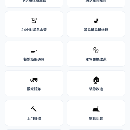
下水道疏通通管
漏水急修维修
🚨
🚽
24小时紧急水管
通马桶马桶维修
🍳
🔩
餐馆商用通管
水管更换改造
🚛
🏠
搬家服务
装修改造
🔨
🛋️
上门维修
家具组装