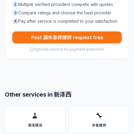
Multiple verified providers compete with quotes
2
Compare ratings and choose the best provider
3
Pay after service is completed to your satisfaction
4
Post 漏水急修维修 request free
Optional escrow for payment protection
Other services in 新泽西
🧹
🔧
清洁保洁
水管维修