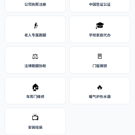
公司执照注册
中国签证公证
👴
🎓
老人专属跑腿
学校家庭代办
⚖️
🚪
法律跑腿协助
门窗换锁
🏠
🔥
车库门维修
暖气炉热水器
📺
安装挂装