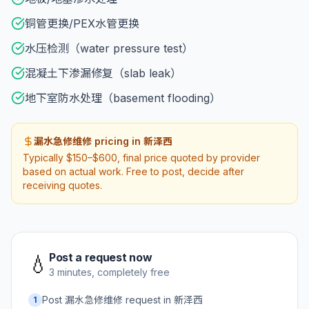
铜管更换/PEX水管更换
水压检测（water pressure test）
混凝土下渗漏修复（slab leak）
地下室防水处理（basement flooding）
漏水急修维修 pricing in 新泽西
Typically $150–$600, final price quoted by provider
based on actual work. Free to post, decide after
receiving quotes.
Post a request now
💧
3 minutes, completely free
Post 漏水急修维修 request in 新泽西
1