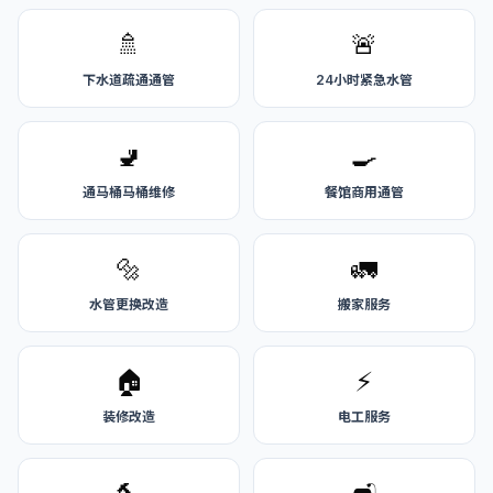
🚿
🚨
下水道疏通通管
24小时紧急水管
🚽
🍳
通马桶马桶维修
餐馆商用通管
🔩
🚛
水管更换改造
搬家服务
🏠
⚡
装修改造
电工服务