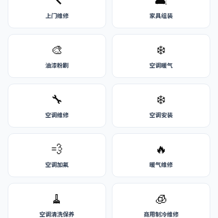
🔨
🛋️
上门维修
家具组装
🎨
❄️
油漆粉刷
空调暖气
🔧
❄️
空调维修
空调安装
💨
🔥
空调加氟
暖气维修
🧹
🧊
空调清洗保养
商用制冷维修