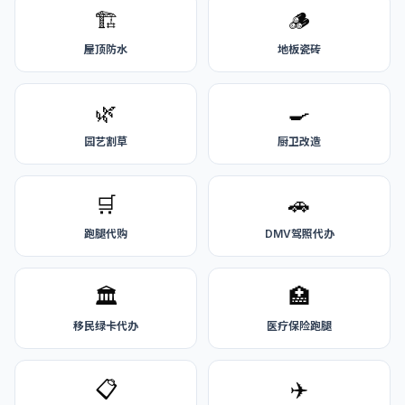
🏗️
🪵
屋顶防水
地板瓷砖
🌿
🍳
园艺割草
厨卫改造
🛒
🚗
跑腿代购
DMV驾照代办
🏛️
🏥
移民绿卡代办
医疗保险跑腿
📋
✈️