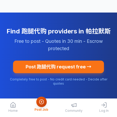
Find 跑腿代购 providers in 帕拉默斯
Free to post - Quotes in 30 min - Escrow
protected
Post 跑腿代购 request free →
Completely free to post - No credit card needed - Decide after
quotes
Post Job
Home
Community
Log In