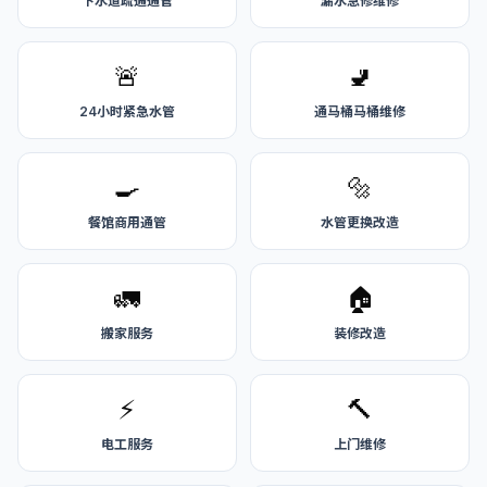
下水道疏通通管
漏水急修维修
🚨
🚽
24小时紧急水管
通马桶马桶维修
🍳
🔩
餐馆商用通管
水管更换改造
🚛
🏠
搬家服务
装修改造
⚡
🔨
电工服务
上门维修