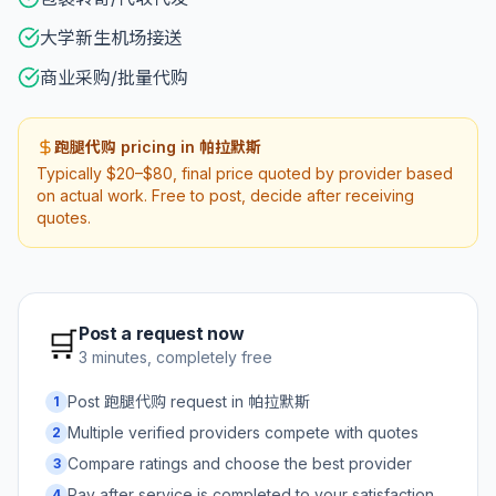
大学新生机场接送
商业采购/批量代购
跑腿代购 pricing in 帕拉默斯
Typically $20–$80, final price quoted by provider based
on actual work. Free to post, decide after receiving
quotes.
Post a request now
🛒
3 minutes, completely free
Post 跑腿代购 request in 帕拉默斯
1
Multiple verified providers compete with quotes
2
Compare ratings and choose the best provider
3
Pay after service is completed to your satisfaction
4