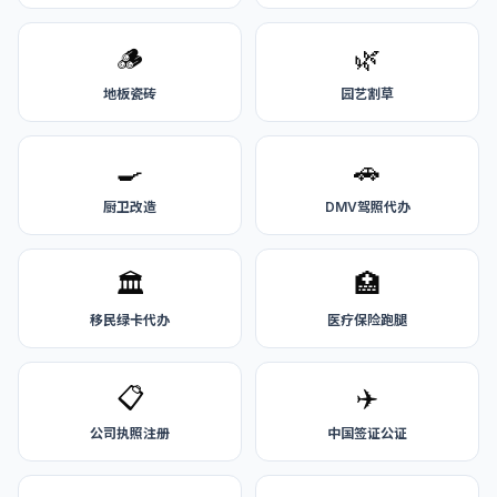
🪵
🌿
地板瓷砖
园艺割草
🍳
🚗
厨卫改造
DMV驾照代办
🏛️
🏥
移民绿卡代办
医疗保险跑腿
📋
✈️
公司执照注册
中国签证公证