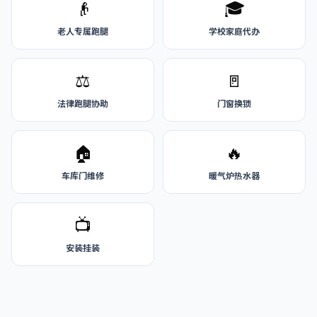
👴
🎓
老人专属跑腿
学校家庭代办
⚖️
🚪
法律跑腿协助
门窗换锁
🏠
🔥
车库门维修
暖气炉热水器
📺
安装挂装