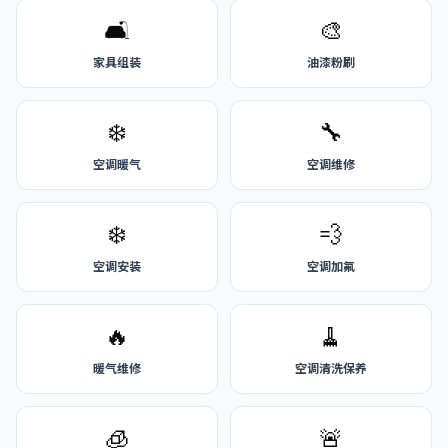
🛋️
🎨
家具组装
油漆粉刷
❄️
🔧
空调暖气
空调维修
❄️
💨
空调安装
空调加氟
🔥
🧹
暖气维修
空调清洗保养
🧊
🚨