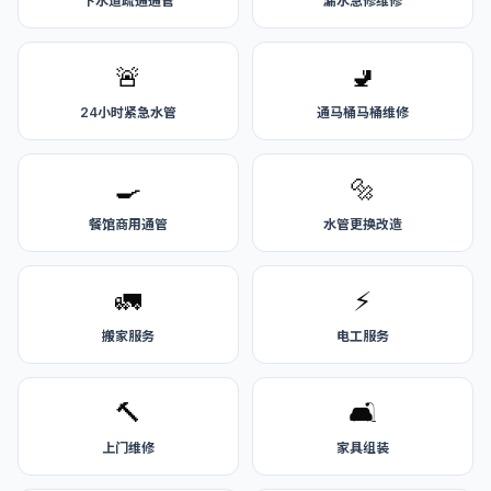
下水道疏通通管
漏水急修维修
🚨
🚽
24小时紧急水管
通马桶马桶维修
🍳
🔩
餐馆商用通管
水管更换改造
🚛
⚡
搬家服务
电工服务
🔨
🛋️
上门维修
家具组装