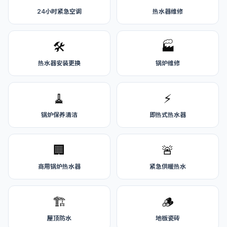
24小时紧急空调
热水器维修
🛠️
🏭
热水器安装更换
锅炉维修
🧹
⚡
锅炉保养清洁
即热式热水器
🏢
🚨
商用锅炉热水器
紧急供暖热水
🏗️
🪵
屋顶防水
地板瓷砖