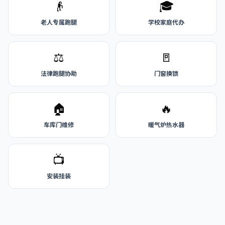
👴
🎓
老人专属跑腿
学校家庭代办
⚖️
🚪
法律跑腿协助
门窗换锁
🏠
🔥
车库门维修
暖气炉热水器
📺
安装挂装