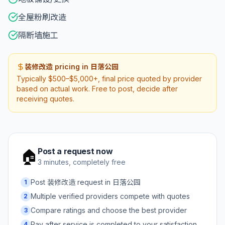
全屋粉刷改造
隔断墙施工
装修改造 pricing in 日落公园
Typically $500–$5,000+, final price quoted by provider
based on actual work. Free to post, decide after
receiving quotes.
Post a request now
🏠
3 minutes, completely free
Post 装修改造 request in 日落公园
1
Multiple verified providers compete with quotes
2
Compare ratings and choose the best provider
3
Pay after service is completed to your satisfaction
4