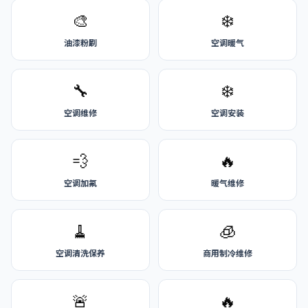
🎨
❄️
油漆粉刷
空调暖气
🔧
❄️
空调维修
空调安装
💨
🔥
空调加氟
暖气维修
🧹
🧊
空调清洗保养
商用制冷维修
🚨
🔥