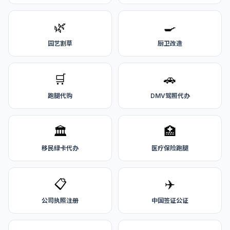
🌿
🍳
园艺割草
厨卫改造
🛒
🚗
跑腿代购
DMV驾照代办
🏛️
🏥
移民绿卡代办
医疗保险跑腿
📋
✈️
公司执照注册
中国签证公证