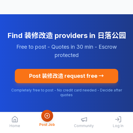
Find 装修改造 providers in 日落公园
Free to post - Quotes in 30 min - Escrow
protected
Post 装修改造 request free →
Completely free to post - No credit card needed - Decide after
quotes
Post Job
Home
Community
Log In